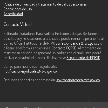
Política de privacidad y tratamiento de datos personales
Condiciones de uso
Accesibilidad
Contacto Virtual
Estimado Ciudadano: Para radicar Peticiones, Quejas, Reclamos,
Solicitudes y Felicitaciones a la Entidad puede remitir lo pertinente al
Correo Oficial Institucional de RTVC
correspondencia@rtvc.gov.co
o
diligenciar el formulario en línea:
Contacto PQRSD
. Al momento de
registrar su petición, se generará un código con el cual usted podrá
realizar el seguimiento, para ello, ingrese a:
Seguimiento de PQRSD
Correo para notificaciones judiciales:
notificacionesjudiciales@rtvc.gov.co
Denuncias por actos de corrupción:
soytransparente@rtvc.gov.co
Este contenido fue financiado con recursos del Fondo Único de