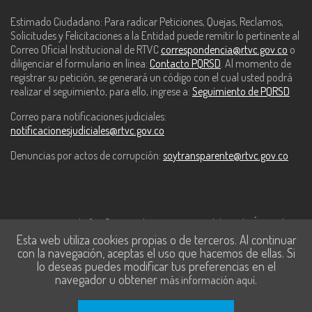
Estimado Ciudadano: Para radicar Peticiones, Quejas, Reclamos,
Solicitudes y Felicitaciones a la Entidad puede remitir lo pertinente al
Correo Oficial Institucional de RTVC
correspondencia@rtvc.gov.co
o
diligenciar el formulario en línea:
Contacto PQRSD
. Al momento de
registrar su petición, se generará un código con el cual usted podrá
realizar el seguimiento, para ello, ingrese a:
Seguimiento de PQRSD
Correo para notificaciones judiciales:
notificacionesjudiciales@rtvc.gov.co
Denuncias por actos de corrupción:
soytransparente@rtvc.gov.co
Este contenido fue financiado con recursos del Fondo Único de
Esta web utiliza cookies propias o de terceros. Al continuar
Tecnologías de la Información y las Comunicaciones de MinTic.
con la navegación, aceptas el uso que hacemos de ellas. Si
lo deseas puedes modificar tus preferencias en el
navegador u obtener
.
más información aquí