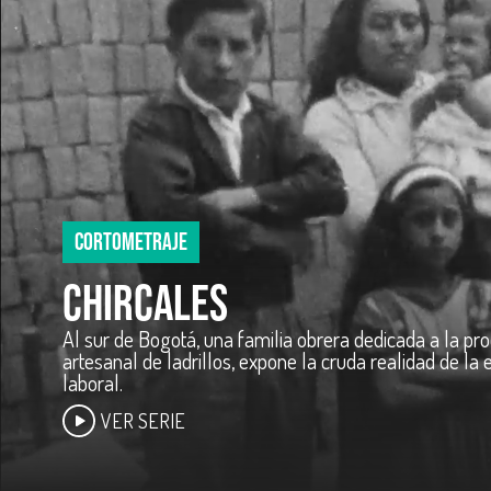
LARGOMETRAJE
MEDICINA CIENTÍFICA INTEG
Después de 35 años, Héctor Antonio Angulo persiste 
crear un Centro de Investigación Científica para sanar
Pacífico colombiano.
VER SERIE