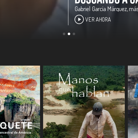
El día que Estocolmo se lle
amarillas.
VER AHORA