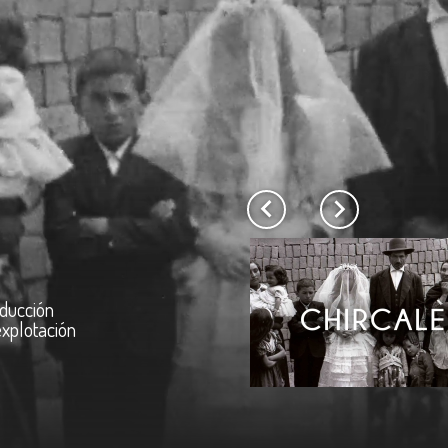
RATIVA
en su sueño de
 gente del