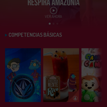
RESPIRA AMAZONÍA
VER AHORA
COMPETENCIAS BÁSICAS
ESCUCHAR
ESCUCHAR
ESCUC