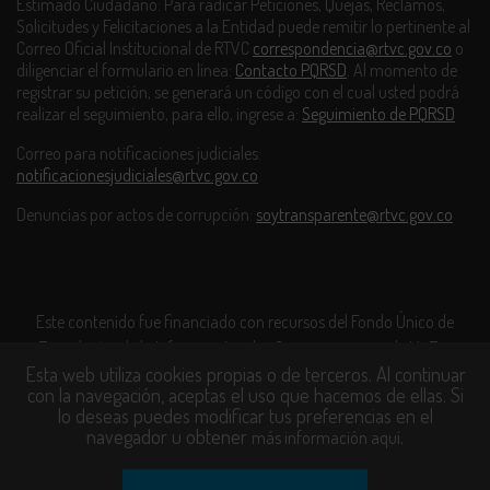
Estimado Ciudadano: Para radicar Peticiones, Quejas, Reclamos,
Solicitudes y Felicitaciones a la Entidad puede remitir lo pertinente al
Correo Oficial Institucional de RTVC
correspondencia@rtvc.gov.co
o
diligenciar el formulario en línea:
Contacto PQRSD
. Al momento de
registrar su petición, se generará un código con el cual usted podrá
realizar el seguimiento, para ello, ingrese a:
Seguimiento de PQRSD
Correo para notificaciones judiciales:
notificacionesjudiciales@rtvc.gov.co
Denuncias por actos de corrupción:
soytransparente@rtvc.gov.co
Este contenido fue financiado con recursos del Fondo Único de
Tecnologías de la Información y las Comunicaciones de MinTic.
Esta web utiliza cookies propias o de terceros. Al continuar
con la navegación, aceptas el uso que hacemos de ellas. Si
lo deseas puedes modificar tus preferencias en el
navegador u obtener
.
más información aquí