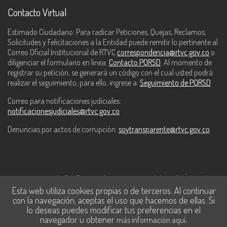
Contacto Virtual
Estimado Ciudadano: Para radicar Peticiones, Quejas, Reclamos,
Solicitudes y Felicitaciones a la Entidad puede remitir lo pertinente al
Correo Oficial Institucional de RTVC
correspondencia@rtvc.gov.co
o
diligenciar el formulario en línea:
Contacto PQRSD
. Al momento de
registrar su petición, se generará un código con el cual usted podrá
realizar el seguimiento, para ello, ingrese a:
Seguimiento de PQRSD
Correo para notificaciones judiciales:
notificacionesjudiciales@rtvc.gov.co
Denuncias por actos de corrupción:
soytransparente@rtvc.gov.co
Este contenido fue financiado con recursos del Fondo Único de
Esta web utiliza cookies propias o de terceros. Al continuar
Tecnologías de la Información y las Comunicaciones de MinTic.
con la navegación, aceptas el uso que hacemos de ellas. Si
lo deseas puedes modificar tus preferencias en el
navegador u obtener
.
más información aquí