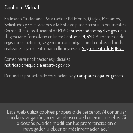
Contacto Virtual
Estimado Ciudadano: Para radicar Peticiones, Quejas, Reclamos,
Solicitudes y Felicitaciones a la Entidad puede remitir lo pertinente al
Correo Oficial Institucional de RTVC
correspondencia@rtvc.gov.co
o
diligenciar el formulario en línea:
Contacto PQRSD
. Al momento de
registrar su petición, se generará un código con el cual usted podrá
realizar el seguimiento, para ello, ingrese a:
Seguimiento de PQRSD
Correo para notificaciones judiciales:
notificacionesjudiciales@rtvc.gov.co
Denuncias por actos de corrupción:
soytransparente@rtvc.gov.co
Este contenido fue financiado con recursos del Fondo Único de
Esta web utiliza cookies propias o de terceros. Al continuar
Tecnologías de la Información y las Comunicaciones de MinTic.
con la navegación, aceptas el uso que hacemos de ellas. Si
lo deseas puedes modificar tus preferencias en el
navegador u obtener
.
más información aquí