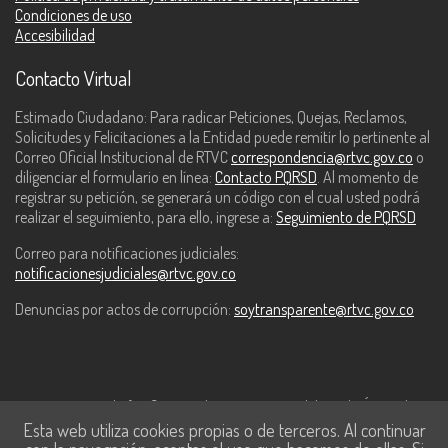
Condiciones de uso
Accesibilidad
Contacto Virtual
Estimado Ciudadano: Para radicar Peticiones, Quejas, Reclamos,
Solicitudes y Felicitaciones a la Entidad puede remitir lo pertinente al
Correo Oficial Institucional de RTVC
correspondencia@rtvc.gov.co
o
diligenciar el formulario en línea:
Contacto PQRSD
. Al momento de
registrar su petición, se generará un código con el cual usted podrá
realizar el seguimiento, para ello, ingrese a:
Seguimiento de PQRSD
Correo para notificaciones judiciales:
notificacionesjudiciales@rtvc.gov.co
Denuncias por actos de corrupción:
soytransparente@rtvc.gov.co
Este contenido fue financiado con recursos del Fondo Único de
Esta web utiliza cookies propias o de terceros. Al continuar
Tecnologías de la Información y las Comunicaciones de MinTic.