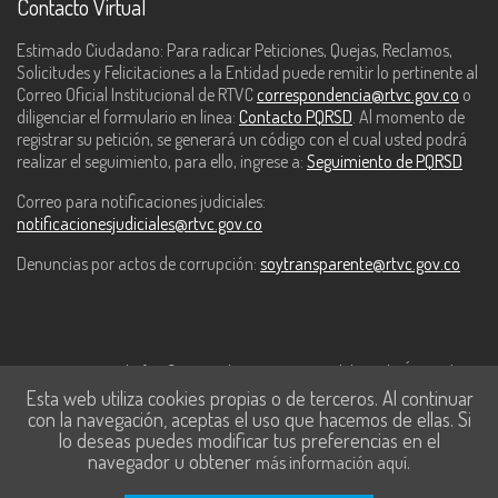
Contacto Virtual
Estimado Ciudadano: Para radicar Peticiones, Quejas, Reclamos,
Solicitudes y Felicitaciones a la Entidad puede remitir lo pertinente al
Correo Oficial Institucional de RTVC
correspondencia@rtvc.gov.co
o
diligenciar el formulario en línea:
Contacto PQRSD
. Al momento de
registrar su petición, se generará un código con el cual usted podrá
realizar el seguimiento, para ello, ingrese a:
Seguimiento de PQRSD
Correo para notificaciones judiciales:
notificacionesjudiciales@rtvc.gov.co
Denuncias por actos de corrupción:
soytransparente@rtvc.gov.co
Este contenido fue financiado con recursos del Fondo Único de
Esta web utiliza cookies propias o de terceros. Al continuar
Tecnologías de la Información y las Comunicaciones de MinTic.
con la navegación, aceptas el uso que hacemos de ellas. Si
lo deseas puedes modificar tus preferencias en el
navegador u obtener
.
más información aquí