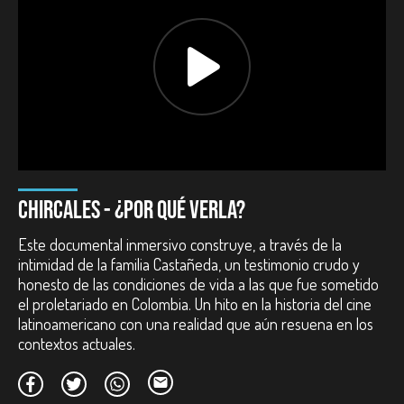
Duración:
42 minutos.
Año:
1966-1971.
País:
Colombia.
Reparto:
Familia Castañeda.
Guion:
Marta Rodríguez, Jorge Silva.
Dirección de fotografía:
Jorge Silva.
Montaje:
Jorge Silva.
Sonido directo:
Marta Rodríguez, Pierre Jacopin.
Premios nacionales:
Mejor Documental Colombiano. Muestra Internacional de Cine
CHIRCALES - ¿POR QUÉ VERLA?
sobre problemática social Urbana organizado por la Sociedad
Nacional de Planificación. Bogotá.
Este documental inmersivo construye, a través de la
Premios internacionales:
intimidad de la familia Castañeda, un testimonio crudo y
honesto de las condiciones de vida a las que fue sometido
Premio Paloma de Oro, Mejor film. Festival Internacional de Cine
el proletariado en Colombia. Un hito en la historia del cine
de Leipzig. Alemania.
latinoamericano con una realidad que aún resuena en los
Premio Fipresci, Mejor film. Federación Internacional de la
contextos actuales.
Crítica Cinematográfica. Múnich, Alemania.
Premio Evangelishenfilmcentrums. Festival Internacional de
Oberhausen. Alemania.
Primer Premio. Festival Internacional de Cine Educativo. Ciudad