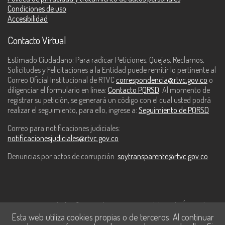
Condiciones de uso
Accesibilidad
Contacto Virtual
Estimado Ciudadano: Para radicar Peticiones, Quejas, Reclamos,
Solicitudes y Felicitaciones a la Entidad puede remitir lo pertinente al
Correo Oficial Institucional de RTVC
correspondencia@rtvc.gov.co
o
diligenciar el formulario en línea:
Contacto PQRSD
. Al momento de
registrar su petición, se generará un código con el cual usted podrá
realizar el seguimiento, para ello, ingrese a:
Seguimiento de PQRSD
Correo para notificaciones judiciales:
notificacionesjudiciales@rtvc.gov.co
Denuncias por actos de corrupción:
soytransparente@rtvc.gov.co
Este contenido fue financiado con recursos del Fondo Único de
Esta web utiliza cookies propias o de terceros. Al continuar
Tecnologías de la Información y las Comunicaciones de MinTic.