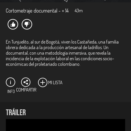
Cortometraje documental - + 14
43m
En Tunjuelito, al sur de Bogotá, viven los Castañeda, una familia
obrera dedicada a la producción artesanal de ladrillos. Un
documental, con una metodología inmersiva, que revela la
incidencia de la explotación laboral en las condiciones socio-
económicas del proletariado colombiano.
MI LISTA
COMPARTIR
INFO
Ficha técnica:
TRÁILER
Directores:
Marta Rodríguez, Jorge Silva.
Productores:
Marta Rodríguez, Jorge Silva.
Género:
Documental.