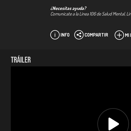
¿Necesitas ayuda?
Comunícate a la Línea 106 de Salud Mental, Lí
INFO
COMPARTIR
MI
Ficha técnica:
TRÁILER
Directores:
María Cristina Pérez, Mauricio Cuervo Rincón
Productor:
Mauricio Cuervo Rincón.
Género:
Animación.
Duración:
9 minutos.
Año:
2018.
País:
Colombia.
Guion:
Mauricio Cuervo Rincón.
Dirección de animación:
Ricardo Cortés Vera.
Dirección de arte:
María Cristina Pérez, Mauricio Cuervo
Montaje:
Mauricio Cuervo Rincón
Diseño de sonido:
Andrés Montaña Duret.
Premios nacionales: