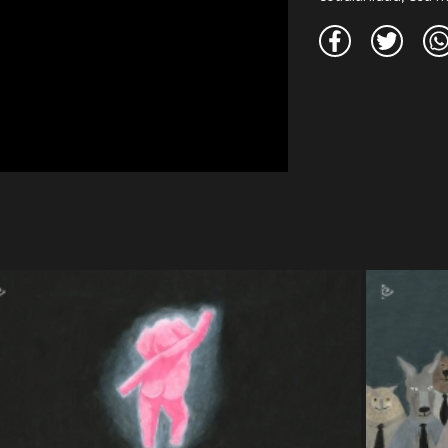
 Bogotá - BOGOSHORTS. Colombia. 2018.
18.
ajara. México. 2018.
Caracas, Venezuela. 2018.
8.
al. Šibenik, Croacia. 2019.
- ReAnima. Bergen, Noruega. 2019.