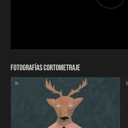
Mejor cortometraje de animación. Festival de Cortos de
Participación en festivales:
Premier Europea. Festival de Cine de Varsovia. Polonia. 20
Selección Oficial. Festival Internacional de Cine en Guadal
Selección Oficial. Festival de Cine Animado Animandino. 
Selección Oficial. Chilemonos Santiago de Chile. Chile. 201
Selección Oficial. Supertoon International Animation Festiv
Selección Oficial. International Animation Film Festival 
Selección Oficial. Ars Independent Festival. Polonia. 2019.
FOTOGRAFÍAS CORTOMETRAJE