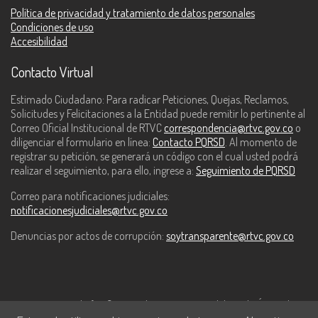
Política de privacidad y tratamiento de datos personales
Condiciones de uso
Accesibilidad
Contacto Virtual
Estimado Ciudadano: Para radicar Peticiones, Quejas, Reclamos,
Solicitudes y Felicitaciones a la Entidad puede remitir lo pertinente al
Correo Oficial Institucional de RTVC
correspondencia@rtvc.gov.co
o
diligenciar el formulario en línea:
Contacto PQRSD
. Al momento de
registrar su petición, se generará un código con el cual usted podrá
realizar el seguimiento, para ello, ingrese a:
Seguimiento de PQRSD
Correo para notificaciones judiciales:
notificacionesjudiciales@rtvc.gov.co
Denuncias por actos de corrupción:
soytransparente@rtvc.gov.co
Este contenido fue financiado con recursos del Fondo Único de