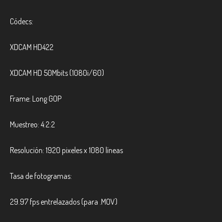
Códecs:
XDCAM HD422
XDCAM HD 50Mbits (1080i/60)
Frame: Long GOP
Muestreo: 4:2:2
Resolución: 1920 pixeles x 1080 líneas
Tasa de fotogramas:
29.97 fps entrelazados (para .MOV)