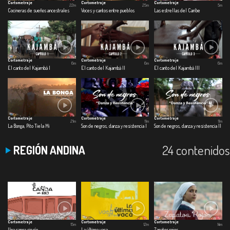
Cortometraje
Cortometraje
Cortometraje
22m
25m
5m
Cocineras de sueños ancestrales
Voces y cantos entre pueblos
Las estrellas del Caribe
Cortometraje
Cortometraje
Cortometraje
6m
6m
6m
El canto del Kajambá I
El canto del Kajambá II
El canto del Kajambá III
Cortometraje
Cortometraje
Cortometraje
21m
11m
11m
La Bonga, Pito Tiela Mi
Son de negros, danza y resistencia I
Son de negros, danza y resistencia II
24 contenidos
REGIÓN ANDINA
Cortometraje
Cortometraje
Cortometraje
15m
12m
14m
Una canoa sin río
La última vaca
Zapatos rojos