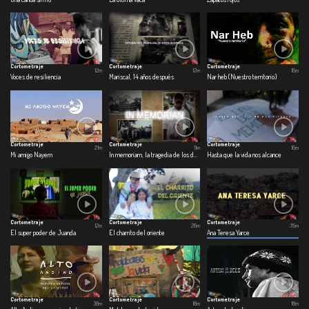
Cortometraje
Cortometraje
Cortometraje
12m
12m
16m
Voces de resiliencia
Mariscal, 14 años después
Nar heb (Nuestro territorio)
Cortometraje
Cortometraje
Cortometraje
21m
11m
16m
Mi amigo Nayem
In memoriam, la tragedia de los desaparecidos
Hasta que la vida nos alcance
Cortometraje
Cortometraje
Cortometraje
12m
26m
35m
El super poder de Juanda
El charrito del oriente
Ana Teresa Yarce
Cortometraje
Cortometraje
Cortometraje
38m
18m
18m