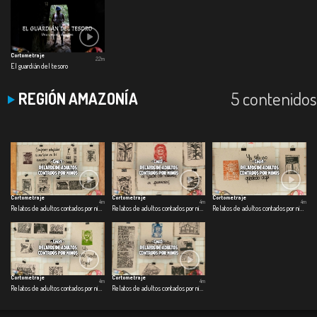
Cortometraje
22m
El guardián del tesoro
5 contenidos
REGIÓN AMAZONÍA
Cortometraje
Cortometraje
Cortometraje
4m
4m
4m
Relatos de adultos contados por niños: Gamaliel
Relatos de adultos contados por niños: Gloria
Relatos de adultos contados por niños: James
Cortometraje
Cortometraje
4m
4m
Relatos de adultos contados por niños: Jhon
Relatos de adultos contados por niños: Yolanda