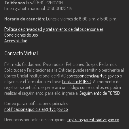
Teléfonos
(+57)(601) 2200700.
Línea gratuita nacional: 018000123414.
Horario de atención:
Lunes a viernes de 8:00 a.m. a 5:00 p.m.
Política de privacidad y tratamiento de datos personales
Condiciones de uso
Accesibilidad
Contacto Virtual
Estimado Ciudadano: Para radicar Peticiones, Quejas, Reclamos,
Solicitudes y Felicitaciones a la Entidad puede remitir lo pertinente al
Correo Oficial Institucional de RTVC
correspondencia@rtvc.gov.co
o
diligenciar el formulario en línea:
Contacto PQRSD
. Al momento de
registrar su petición, se generará un código con el cual usted podrá
realizar el seguimiento, para ello, ingrese a:
Seguimiento de PQRSD
Correo para notificaciones judiciales:
notificacionesjudiciales@rtvc.gov.co
Denuncias por actos de corrupción:
soytransparente@rtvc.gov.co