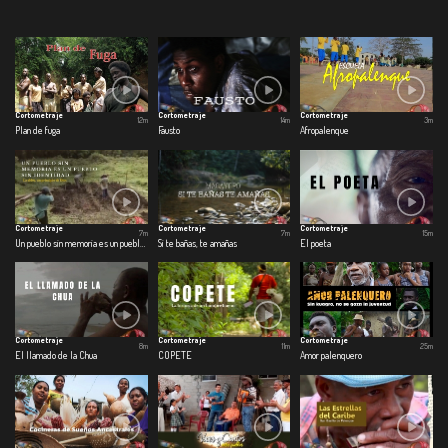
Cortometraje
Cortometraje
Cortometraje
12m
14m
3m
Plan de fuga
Fausto
Afropalenque
Cortometraje
Cortometraje
Cortometraje
7m
7m
15m
Un pueblo sin memoria es un pueblo sin identidad
Si te bañas, te amañas
El poeta
Cortometraje
Cortometraje
Cortometraje
8m
11m
25m
El llamado de la Chua
COPETE
Amor palenquero