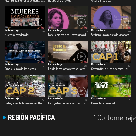
Alto Andino, memorias de tierra, agua y dignidad
Malabares de la vida
Antes de las diez
Cortometraje
Cortometraje
Cortometraje
14m
17m
17m
Mujeres empoderadas
Por el derecho a ser, somos más de lo que tus ojos pueden ver
Ser trans, una apuesta de vida por defender
Cortometraje
Cortometraje
Cortometraje
14m
26m
13m
Juan, el alma de los sueños
Desde la memoria germina la esperanza
Cartografías de las ausencias: Las Bedoya
Cortometraje
Cortometraje
Cortometraje
8m
9m
8m
Cartografías de las ausencias: María Auxilio Arenas
Cartografías de las ausencias: Los desaparecidos del Plan Foronda
Cementerio universal
1 Cortometraje
REGIÓN PACÍFICA