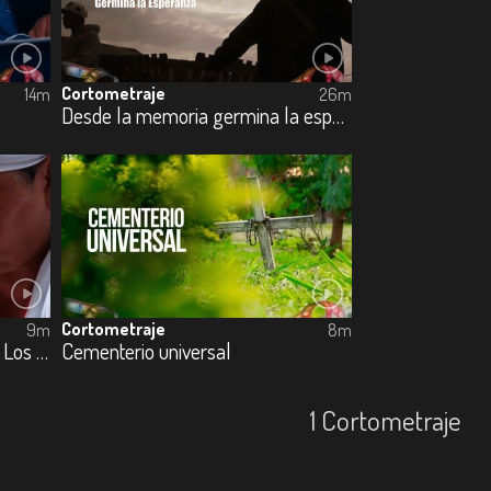
Cortometraje
14m
26m
Desde la memoria germina la esperanza
Cortometraje
9m
8m
Cartografías de las ausencias: Los desaparecidos del Plan Foronda
Cementerio universal
1 Cortometraje