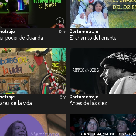
metraje
Cortometraje
12m
per poder de Juanda
El charrito del oriente
metraje
Cortometraje
18m
res de la vida
Antes de las diez