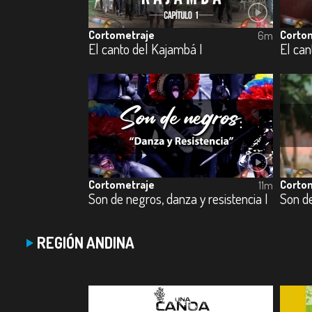
Cortometraje
Corto
6m
El canto del Kajambá I
El can
Cortometraje
Corto
11m
Son de negros, danza y resistencia I
Son de
REGIÓN ANDINA