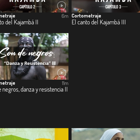
metraje
Cortometraje
6m
to del Kajambá II
El canto del Kajambá III
metraje
11m
 negros, danza y resistencia II