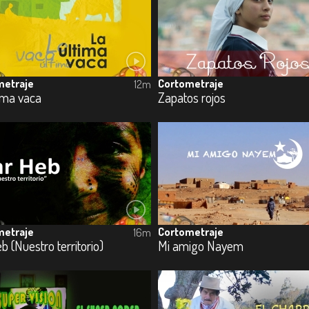
metraje
Cortometraje
12m
ima vaca
Zapatos rojos
metraje
Cortometraje
16m
b (Nuestro territorio)
Mi amigo Nayem