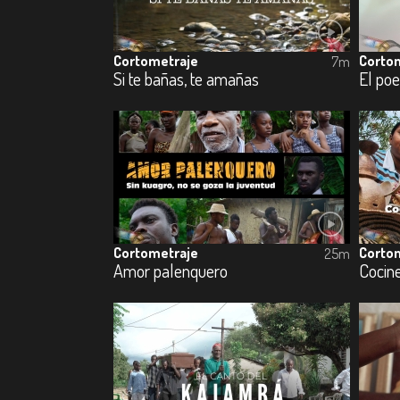
Cortometraje
Corto
7m
Si te bañas, te amañas
El poe
Cortometraje
Corto
25m
Amor palenquero
Cocin