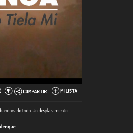
MI LISTA
COMPARTIR
a abandonarlo todo. Un desplazamiento
alenque.