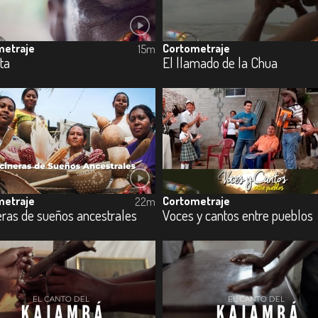
metraje
Cortometraje
15m
ta
El llamado de la Chua
metraje
Cortometraje
22m
eras de sueños ancestrales
Voces y cantos entre pueblos