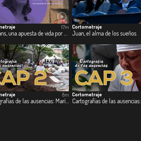
metraje
Cortometraje
17m
Ser trans, una apuesta de vida por defender
Juan, el alma de los sueños
metraje
Cortometraje
8m
Cartografías de las ausencias: María Auxilio Arenas