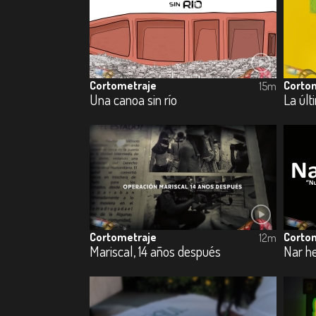
Cortometraje
Corto
15m
Una canoa sin río
La últ
Cortometraje
Corto
12m
Mariscal, 14 años después
Nar he