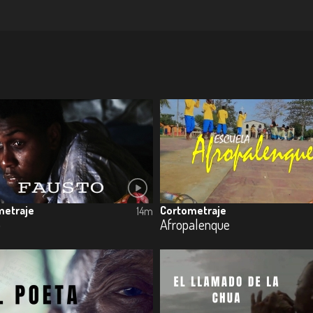
metraje
Cortometraje
14m
o
Afropalenque