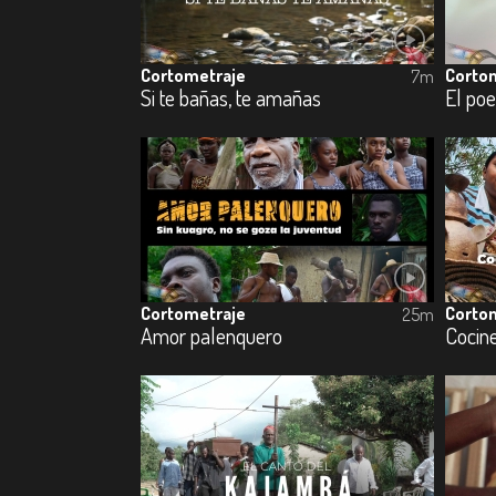
Cortometraje
Corto
7m
Si te bañas, te amañas
El poe
Cortometraje
Corto
25m
Amor palenquero
Cocin