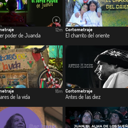
metraje
Cortometraje
12m
per poder de Juanda
El charrito del oriente
metraje
Cortometraje
18m
res de la vida
Antes de las diez