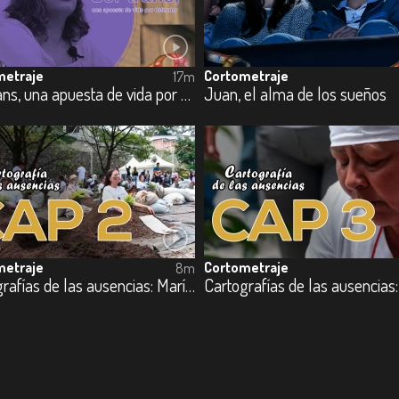
metraje
Cortometraje
17m
Ser trans, una apuesta de vida por defender
Juan, el alma de los sueños
metraje
Cortometraje
8m
Cartografías de las ausencias: María Auxilio Arenas