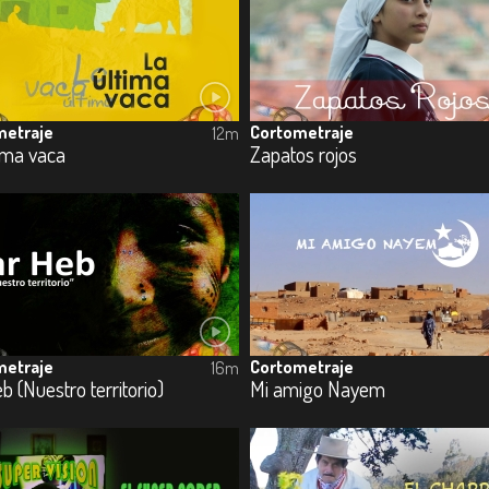
metraje
Cortometraje
12m
ima vaca
Zapatos rojos
metraje
Cortometraje
16m
b (Nuestro territorio)
Mi amigo Nayem