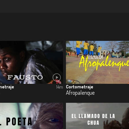
metraje
Cortometraje
14m
o
Afropalenque