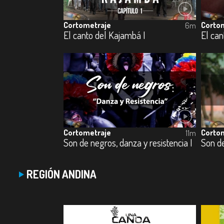
Cortometraje
Corto
6m
El canto del Kajambá I
El can
Cortometraje
Corto
11m
Son de negros, danza y resistencia I
Son de
REGIÓN ANDINA