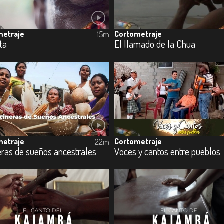
metraje
Cortometraje
15m
ta
El llamado de la Chua
metraje
Cortometraje
22m
eras de sueños ancestrales
Voces y cantos entre pueblos