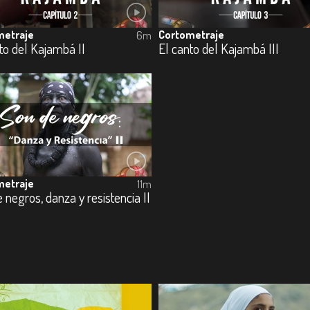
metraje
Cortometraje
6m
to del Kajambá II
El canto del Kajambá III
metraje
11m
 negros, danza y resistencia II