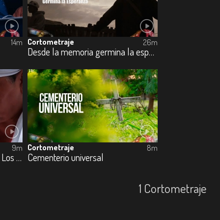
Cortometraje
14m
26m
Desde la memoria germina la esperanza
Cortometraje
9m
8m
Cartografías de las ausencias: Los desaparecidos del Plan Foronda
Cementerio universal
1 Cortometraje