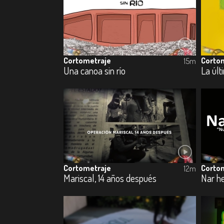
Cortometraje
Corto
15m
Una canoa sin río
La últ
Cortometraje
Corto
12m
Mariscal, 14 años después
Nar he