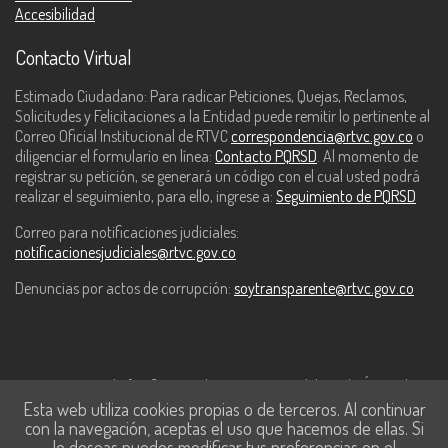
Accesibilidad
Contacto Virtual
Estimado Ciudadano: Para radicar Peticiones, Quejas, Reclamos,
Solicitudes y Felicitaciones a la Entidad puede remitir lo pertinente al
Correo Oficial Institucional de RTVC
correspondencia@rtvc.gov.co
o
diligenciar el formulario en línea:
Contacto PQRSD
. Al momento de
registrar su petición, se generará un código con el cual usted podrá
realizar el seguimiento, para ello, ingrese a:
Seguimiento de PQRSD
Correo para notificaciones judiciales:
notificacionesjudiciales@rtvc.gov.co
Denuncias por actos de corrupción:
soytransparente@rtvc.gov.co
Este contenido fue financiado con recursos del Fondo Único de
Esta web utiliza cookies propias o de terceros. Al continuar
Tecnologías de la Información y las Comunicaciones de MinTic.
con la navegación, aceptas el uso que hacemos de ellas. Si
lo deseas puedes modificar tus preferencias en el