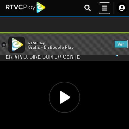
RTVCPlay
Ver
×
En vivo
Gratis - En Google Play
En vivo: Cine con la gente