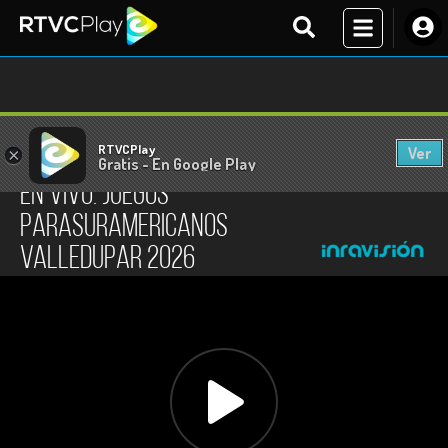
RTVCPlay
Ver
×
En vivo
Gratis - En Google Play
En vivo: Juegos
Parasuramericanos
Valledupar 2026