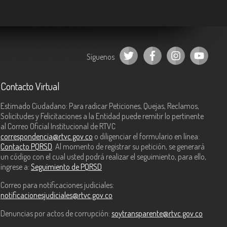
Síguenos
Contacto Virtual
Estimado Ciudadano: Para radicar Peticiones, Quejas, Reclamos,
Solicitudes y Felicitaciones a la Entidad puede remitir lo pertinente
al Correo Oficial Institucional de RTVC
correspondencia@rtvc.gov.co
o diligenciar el formulario en línea:
Contacto PQRSD
. Al momento de registrar su petición, se generará
un código con el cual usted podrá realizar el seguimiento, para ello,
ingrese a:
Seguimiento de PQRSD
Correo para notificaciones judiciales:
notificacionesjudiciales@rtvc.gov.co
Denuncias por actos de corrupción:
soytransparente@rtvc.gov.co