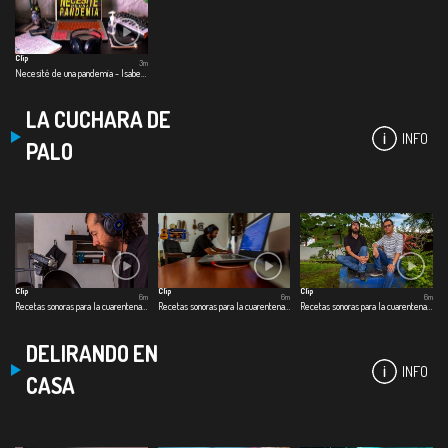
Clip
3m
Necesité de una pandemia - Isabela González
LA CUCHARA DE
INFO
PALO
Clip
Clip
Clip
6m
6m
6m
Recetas sonoras para la cuarentena - Cap. 1 Café especial
Recetas sonoras para la cuarentena - Cap. 2 Dulce de ahuyama
Recetas sonoras para la cuarentena - Cap. 3 Pescado a la guadua
DELIRANDO EN
INFO
CASA