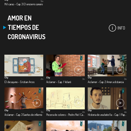
5m
Mil caras - Cap. 3 El encierro sonoro
AMOR EN
TIEMPOS DE
INFO
CORONAVIRUS
Clip
Clip
Clip
2m
3m
3m
El desayuno - Cristian Arcos
Aislamor - Cap. 1 Volaré
Aislamor - Cap. 2 Amor a distancia
Clip
Clip
Clip
3m
2m
4m
Aislamor - Cap. 3 Sueños de infierno
Pecera de colores - Pedro Nel Cabrera
Historia de una botella - Cap. 1 Papel