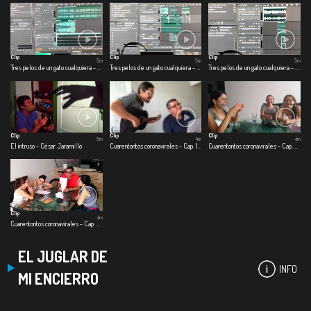
Clip
Clip
Clip
5m
5m
5m
Tres pelos de un gato cualquiera - Primer pelo: Jimmy
Tres pelos de un gato cualquiera - Segundo pelo: colgado del techo
Tres pelos de un gato cualquiera - Tercer pelo: split de baño
Clip
Clip
Clip
5m
4m
4m
El intruso - César Jaramillo
Cuarentontos coronavirales - Cap. 1 Primeras emociones
Cuarentontos coronavirales - Cap. 2 Se nos corrió el shampoo
Clip
4m
Cuarentontos coronavirales - Cap. 3 Familia es familia
EL JUGLAR DE
INFO
MI ENCIERRO