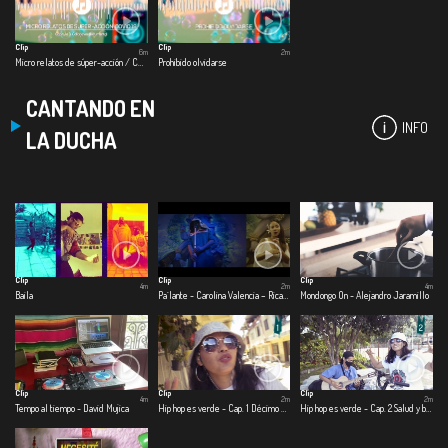
Clip
Clip
6m
2m
Micro relatos de súper-acción / COVID – 19 - Cap. 3 Collagevoz documental
Prohibido olvidarse
CANTANDO EN
INFO
LA DUCHA
Clip
Clip
Clip
4m
2m
4m
Baila
Pa´lante - Carolina Valencia – Ricardo Ramírez – Beto Briceño
Mondongo On - Alejandro Jaramillo
Clip
Clip
Clip
4m
2m
2m
Tempo al tiempo - David Mujica
Hip hop es verde - Cap. 1 Décimo elemento
Hip hop es verde - Cap. 2 Salud y bienestar