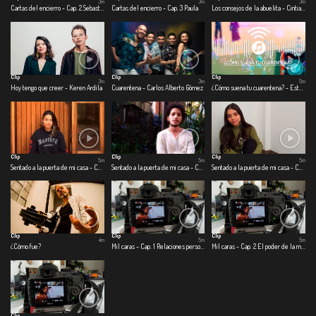
3m
3m
3m
Cartas del encierro - Cap. 2 Sebastián
Cartas del encierro - Cap. 3 Paula
Los consejos de la abuelita - Cintia Catalina Lovo
Clip
Clip
Clip
3m
3m
5m
Hoy tengo que creer - Keren Ardila
Cuarentena - Carlos Alberto Gómez
¿Cómo suena tu cuarentena? - Estefanía Toro - Sebastián Vargas
Clip
Clip
Clip
5m
5m
5m
Sentado a la puerta de mi casa - Cap.1 Cosas que eran
Sentado a la puerta de mi casa - Cap. 2 Cosas que son
Sentado a la puerta de mi casa - Cap. 3 Cosas que podrían o no ser
Clip
Clip
Clip
4m
5m
5m
¿Cómo fue?
Mil caras - Cap. 1 Relaciones personales
Mil caras - Cap. 2 El poder de la música en tiempos de coronavirus
Clip