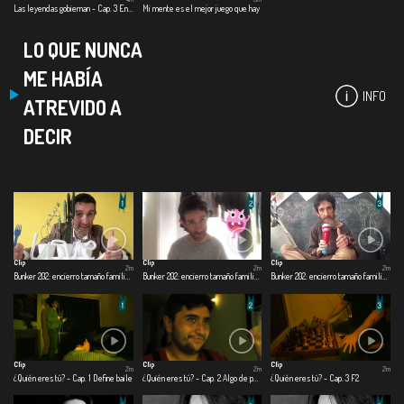
Las leyendas gobiernan - Cap. 3 En un lugar salado
Mi mente es el mejor juego que hay
LO QUE NUNCA
ME HABÍA
INFO
ATREVIDO A
DECIR
Clip
Clip
Clip
2m
2m
2m
Bunker 202: encierro tamaño familiar - Cap. 1 Día 1
Bunker 202: encierro tamaño familiar - Cap. 2 Día 60
Bunker 202: encierro tamaño familiar - Cap. 3 Día 120
Clip
Clip
Clip
2m
2m
2m
¿Quién eres tú? - Cap. 1 Define baile
¿Quién eres tú? - Cap. 2 Algo de perspectiva
¿Quién eres tú? - Cap. 3 F2