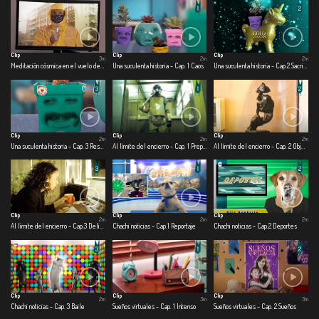
Clip
Clip
Clip
3m
2m
2m
Meditación cósmica en el vuelo de una mosca.
Una suculenta historia - Cap. 1 Caos
Una suculenta historia - Cap.2 Sacrificio
Clip
Clip
Clip
2m
2m
2m
Una suculenta historia - Cap. 3 Rescate
Al límite del encierro - Cap. 1 Preparado para la guerra
Al límite del encierro - Cap. 2 Objetofilia en cuarentena
Clip
Clip
Clip
2m
2m
2m
Al límite del encierro - Cap.3 Delirando en casa
Chachi noticias - Cap.1 Reportaje
Chachi noticias - Cap.2 Deportes
Clip
Clip
Clip
2m
3m
3m
Chachi noticias - Cap. 3 Baile
Sueños virtuales - Cap. 1 Intenso
Sueños virtuales - Cap. 2 Sueños