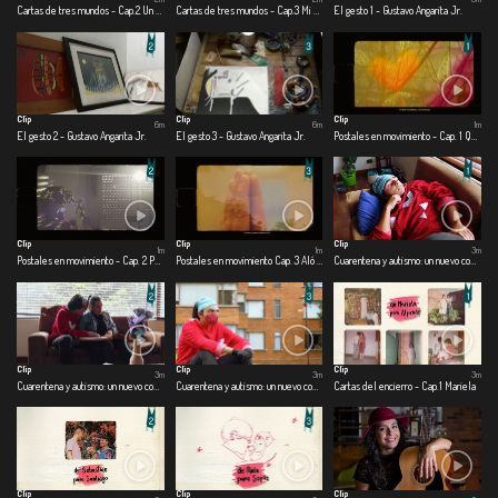
Cartas de tres mundos - Cap.2 Un mundo cercano
Cartas de tres mundos - Cap.3 Mi mundo adentro
El gesto 1 - Gustavo Angarita Jr.
Clip
Clip
Clip
6m
6m
1m
El gesto 2 - Gustavo Angarita Jr.
El gesto 3 - Gustavo Angarita Jr.
Postales en movimiento - Cap. 1 Que los cumplas feliz
Clip
Clip
Clip
1m
1m
3m
Postales en movimiento - Cap. 2 Pensamientos en el aire
Postales en movimiento Cap. 3 Aló buen día
Cuarentena y autismo: un nuevo comienzo - Cap.1 Una nueva realidad
Clip
Clip
Clip
3m
3m
3m
Cuarentena y autismo: un nuevo comienzo - Cap. 2 Me divierto en casa
Cuarentena y autismo: un nuevo comienzo - Cap. 3 Salgo o me asfixio
Cartas del encierro - Cap.1 Mariela
Clip
Clip
Clip