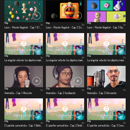
Clip
Clip
Clip
3m
3m
3m
Loco – Moción Vegetal - Cap. 1 El día que la ciudad se quedó quieta
Loco – Moción Vegetal - Cap. 2 En la olla
Loco – Moción Vegetal - Cap. 3 Operación: escarabajo volador
Clip
Clip
Clip
3m
3m
3m
La singular vida de los objetos inanimados - Cap. 1 Alcancía
La singular vida de los objetos inanimados - Cap. 2 Licuadora
La singular vida de los objetos inanimados - Cap. 3 Jabón
Clip
Clip
Clip
5m
5m
5m
Anomalía - Cap. 1 Afección
Anomalía - Cap. 2 Incubación
Anomalía - Cap. 3 Activación
Clip
Clip
Clip
4m
4m
4m
El parche surrealista - Cap. 1 Abdomen de alfajor
El parche surrealista - Cap. 2 Síndrome de cuarentena
El parche surrealista - Cap. 3 Conspiranoicos