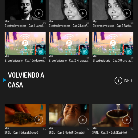
Clip
Clip
Clip
5m
5m
5m
Electrodomestizos - Cap. 1 La radio me salvo la hijuepuerca vida
Electrodomestizos - Cap. 2 La cafetera del amor
Electrodomestizos - Cap. 3 Pan tostado para toda la cuerentena
Clip
Clip
Clip
5m
5m
5m
El confesionario - Cap. 1 Se derrumba mi relación
El confesionario - Cap. 2 Mi esposa muere en cuarentena
El confesionario - Cap. 3 Una relación en la virtualidad
VOLVIENDO A
INFO
CASA
Clip
Clip
Clip
2m
2m
2m
SRØL - Cap. 1 Untaraik (Amor)
SRØL - Cap. 2 MantrØ (Corazón)
SRØL - Cap. 3 MØsik (Espíritu)