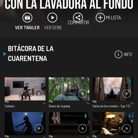
Con la lavadora al fondo
MI LISTA
COMPARTIR
VER TRÁILER
VER SERIE
BITÁCORA DE LA
INFO
CUARENTENA
Clip
Clip
Clip
2m
7m
2m
Contacto
Diarios de la granja
Cartas de tres mundos - Cap. 1 El mundo afuera
Clip
Clip
Clip
2m
2m
6m