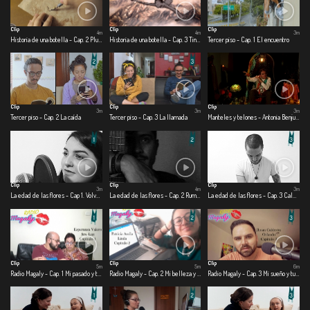
Clip
Clip
Clip
4m
4m
3m
Historia de una botella - Cap. 2 Pluma
Historia de una botella - Cap. 3 Tinta
Tercer piso - Cap. 1 El encuentro
Clip
Clip
Clip
3m
3m
3m
Tercer piso - Cap. 2 La caída
Tercer piso - Cap. 3 La llamada
Manteles y telones - Antonia Benjumea – Carlos Ernesto Benjumea
Clip
Clip
Clip
3m
4m
3m
La edad de las flores - Cap 1. Volver a creer
La edad de las flores - Cap. 2 Rumbo
La edad de las flores - Cap. 3 Calma
Clip
Clip
Clip
5m
5m
6m
Radio Magaly - Cap. 1 Mi pasado y tu presente
Radio Magaly - Cap. 2 Mi belleza y tu belleza
Radio Magaly - Cap. 3 Mi sueño y tu pasión