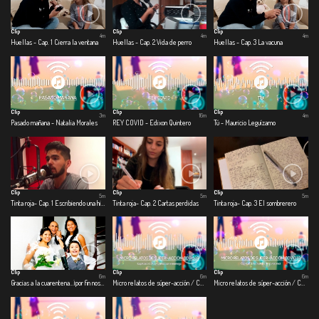
Clip
Clip
Clip
4m
4m
4m
Huellas - Cap. 1 Cierra la ventana
Huellas - Cap. 2 Vida de perro
Huellas - Cap. 3 La vacuna
Clip
Clip
Clip
3m
16m
4m
Pasado mañana - Natalia Morales
REY COVID - Edixon Quintero
Tú - Mauricio Leguízamo
Clip
Clip
Clip
5m
5m
5m
Tinta roja- Cap. 1 Escribiendo una historia
Tinta roja- Cap. 2 Cartas perdidas
Tinta roja- Cap. 3 El sombrerero
Clip
Clip
Clip
6m
6m
6m
Gracias a la cuarentena…¡por fin nos casamos!
Micro relatos de súper-acción / COVID – 19 - Cap 1. Covid-viendo con el enemigo
Micro relatos de súper-acción / COVID – 19 - Cap. 2 Ficthistoria de la vida real