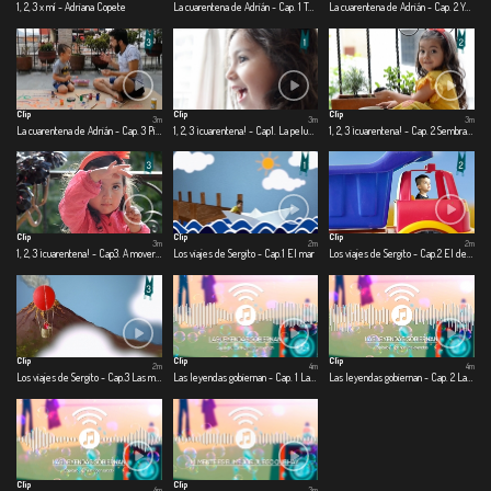
1, 2, 3 x mí - Adriana Copete
La cuarentena de Adrián - Cap. 1 Te cuido, me cuido
La cuarentena de Adrián - Cap. 2 Yo quiero ser
Clip
Clip
Clip
3m
3m
3m
La cuarentena de Adrián - Cap. 3 Pinto, corto, pego
1, 2, 3 ¡cuarentena! - Cap1. La peluquería
1, 2, 3 ¡cuarentena! - Cap. 2 Sembrando con papá
Clip
Clip
Clip
3m
2m
2m
1, 2, 3 ¡cuarentena! - Cap3. A mover el esqueleto
Los viajes de Sergito - Cap.1 El mar
Los viajes de Sergito - Cap.2 El desierto
Clip
Clip
Clip
2m
4m
4m
Los viajes de Sergito - Cap.3 Las montañas
Las leyendas gobiernan - Cap. 1 Las leyendas gobiernan
Las leyendas gobiernan - Cap. 2 Las nuevas leyendas
Clip
Clip
4m
3m