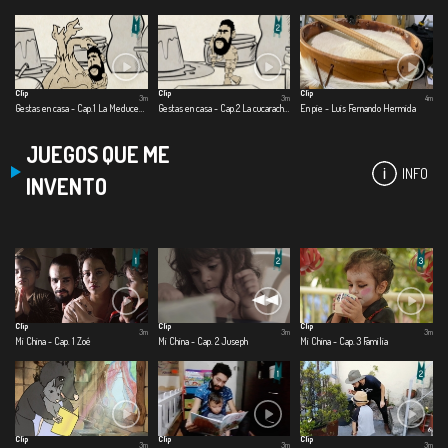
Clip
Clip
Clip
3m
3m
4m
Gestas en casa - Cap.1 La Meducebolla
Gestas en casa - Cap.2 La cucaracha dragón
En pie - Luis Fernando Hermida
JUEGOS QUE ME
INFO
INVENTO
Clip
Clip
Clip
3m
3m
3m
Mi China - Cap. 1 Zoé
Mi China - Cap. 2 Juseph
Mi China - Cap. 3 Familia
Clip
Clip
Clip
3m
3m
3m