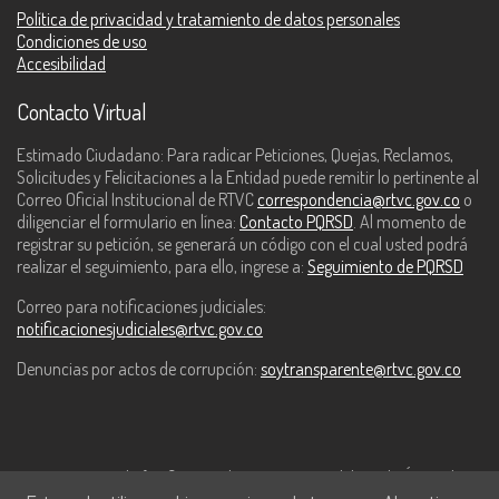
Política de privacidad y tratamiento de datos personales
Condiciones de uso
Accesibilidad
Contacto Virtual
Estimado Ciudadano: Para radicar Peticiones, Quejas, Reclamos,
Solicitudes y Felicitaciones a la Entidad puede remitir lo pertinente al
Correo Oficial Institucional de RTVC
correspondencia@rtvc.gov.co
o
diligenciar el formulario en línea:
Contacto PQRSD
. Al momento de
registrar su petición, se generará un código con el cual usted podrá
realizar el seguimiento, para ello, ingrese a:
Seguimiento de PQRSD
Correo para notificaciones judiciales:
notificacionesjudiciales@rtvc.gov.co
Denuncias por actos de corrupción:
soytransparente@rtvc.gov.co
Este contenido fue financiado con recursos del Fondo Único de