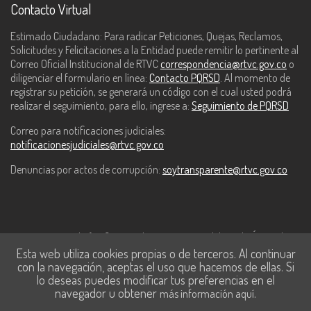
Contacto Virtual
Estimado Ciudadano: Para radicar Peticiones, Quejas, Reclamos,
Solicitudes y Felicitaciones a la Entidad puede remitir lo pertinente al
Correo Oficial Institucional de RTVC
correspondencia@rtvc.gov.co
o
diligenciar el formulario en línea:
Contacto PQRSD
. Al momento de
registrar su petición, se generará un código con el cual usted podrá
realizar el seguimiento, para ello, ingrese a:
Seguimiento de PQRSD
Correo para notificaciones judiciales:
notificacionesjudiciales@rtvc.gov.co
Denuncias por actos de corrupción:
soytransparente@rtvc.gov.co
Este contenido fue financiado con recursos del Fondo Único de
Esta web utiliza cookies propias o de terceros. Al continuar
Tecnologías de la Información y las Comunicaciones de MinTic.
con la navegación, aceptas el uso que hacemos de ellas. Si
lo deseas puedes modificar tus preferencias en el
navegador u obtener
.
más información aquí