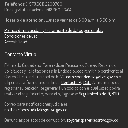
Teléfonos
(+57)(601) 2200700.
Línea gratuita nacional: 018000123414.
Horario de atención:
Lunes a viernes de 8:00 a.m. a 5:00 p.m.
Política de privacidad y tratamiento de datos personales
Condiciones de uso
Accesibilidad
Contacto Virtual
Estimado Ciudadano: Para radicar Peticiones, Quejas, Reclamos,
Solicitudes y Felicitaciones a la Entidad puede remitir lo pertinente al
Correo Oficial Institucional de RTVC
correspondencia@rtvc.gov.co
o
diligenciar el formulario en línea:
Contacto PQRSD
. Al momento de
registrar su petición, se generará un código con el cual usted podrá
realizar el seguimiento, para ello, ingrese a:
Seguimiento de PQRSD
Correo para notificaciones judiciales:
notificacionesjudiciales@rtvc.gov.co
Denuncias por actos de corrupción:
soytransparente@rtvc.gov.co