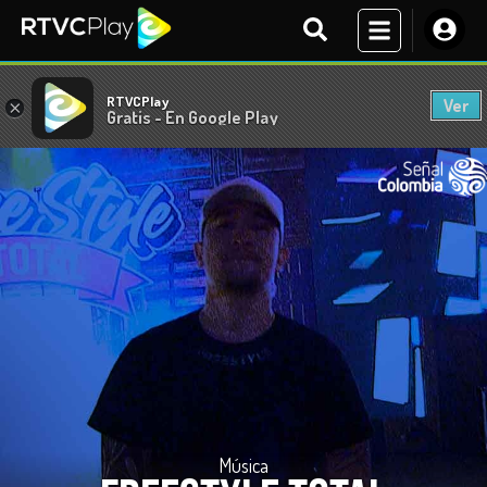
RTVCPlay
Ver
×
Gratis - En Google Play
Música