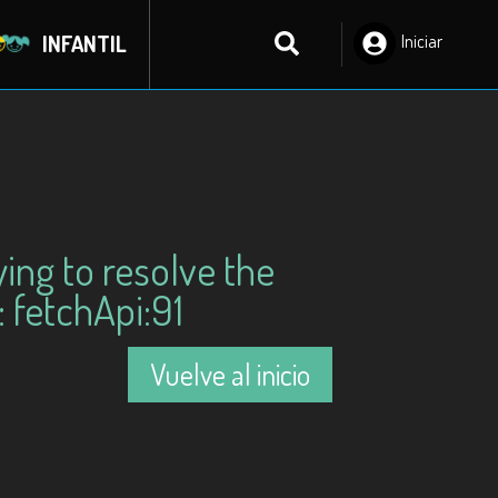
INFANTIL
Iniciar
Sesión
ying to resolve the
 fetchApi:91
Vuelve al inicio