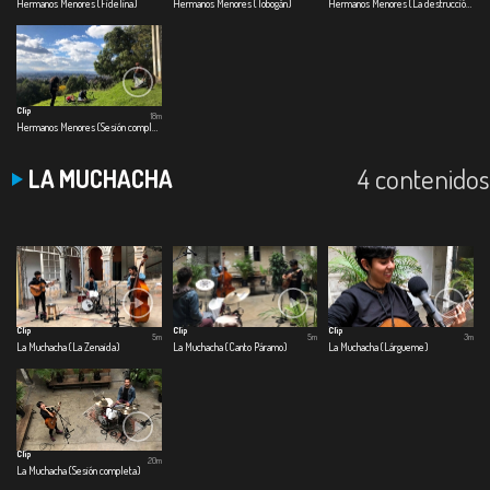
Hermanos Menores (Fidelina)
Hermanos Menores (Tobogán)
Hermanos Menores (La destrucción paulatina de las cosas bellas)
Clip
18m
Hermanos Menores (Sesión completa)
4 contenidos
LA MUCHACHA
Clip
Clip
Clip
5m
5m
3m
La Muchacha (La Zenaida)
La Muchacha (Canto Páramo)
La Muchacha (Lárgueme)
Clip
20m
La Muchacha (Sesión completa)