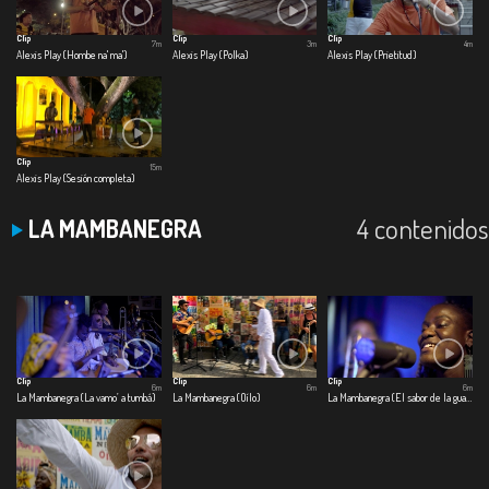
Clip
Clip
Clip
7m
3m
4m
Alexis Play (Hombe na' ma')
Alexis Play (Polka)
Alexis Play (Prietitud)
Clip
15m
Alexis Play (Sesión completa)
4 contenidos
LA MAMBANEGRA
Clip
Clip
Clip
6m
6m
6m
La Mambanegra (La vamo’ a tumbá)
La Mambanegra (Oílo)
La Mambanegra (El sabor de la guayaba)