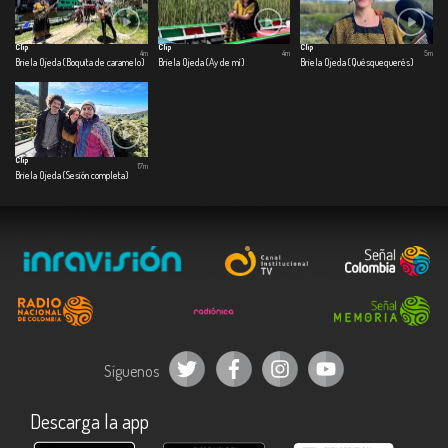
Clip
Clip
Clip
4m
4m
5m
Briela Ojeda (Boquita de caramelo)
Briela Ojeda (Ay de mí)
Briela Ojeda (Quésquequerés)
Clip
17m
Briela Ojeda (Sesión completa)
Síguenos
Descarga la app