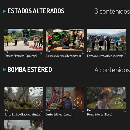
3 contenidos
ESTADOS ALTERADOS
Clip
Clip
Clip
3m
4m
16m
Estados Alterados (Opulencia)
Estados Alterados (Bendiciones)
Estados Alterados (Sesión completa)
4 contenidos
BOMBA ESTÉREO
Clip
Clip
Clip
5m
5m
5m
Bomba Estéreo (Las cuatro fiestas)
Bomba Estéreo (Bosque)
Bomba Estéreo (Tierra)