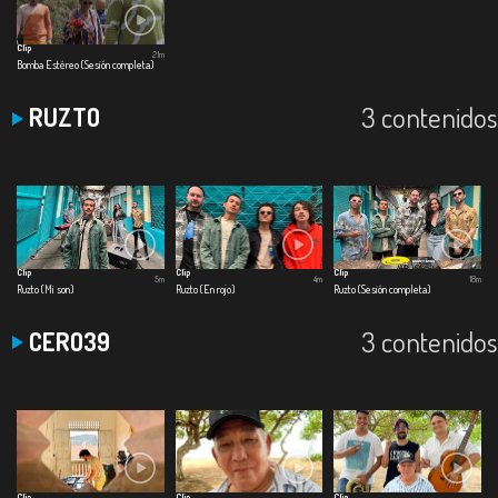
Clip
21m
Bomba Estéreo (Sesión completa)
3 contenidos
RUZTO
Clip
Clip
Clip
5m
4m
18m
Ruzto (Mi son)
Ruzto (En rojo)
Ruzto (Sesión completa)
3 contenidos
CERO39
Clip
Clip
Clip