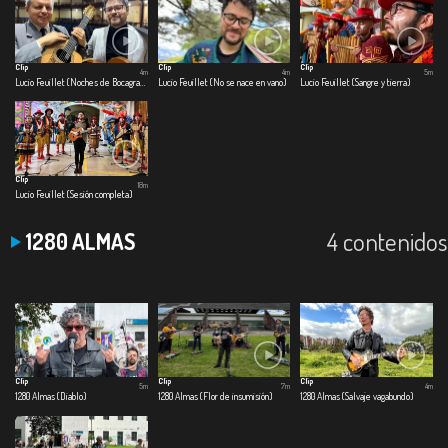
Clip
Clip
Clip
4m
4m
5m
Lucio Feuillet (Noches de Bocagrande)
Lucio Feuillet (No se nace en vano)
Lucio Feuillet (Sangre y tierra)
Clip
18m
Lucio Feuillet (Sesión completa)
4 contenidos
1280 ALMAS
Clip
Clip
Clip
5m
7m
4m
1280 Almas (Diablo)
1280 Almas (Flor de insumisión)
1280 Almas (Salvaje vagabundo)