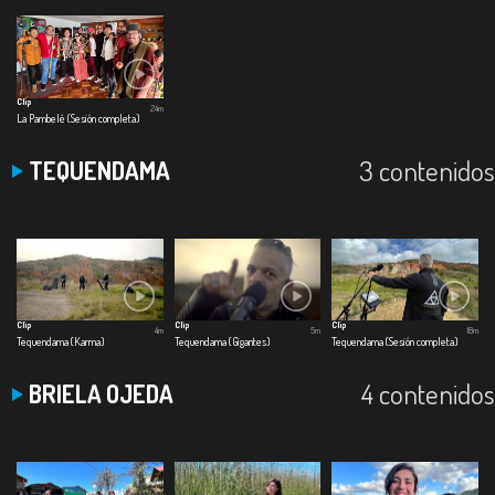
Clip
24m
La Pambelé (Sesión completa)
3 contenidos
TEQUENDAMA
Clip
Clip
Clip
4m
5m
18m
Tequendama (Karma)
Tequendama (Gigantes)
Tequendama (Sesión completa)
4 contenidos
BRIELA OJEDA