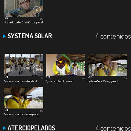
Clip
16m
Abelardo Carbonó (Sesión completa)
4 contenidos
SYSTEMA SOLAR
Clip
Clip
Clip
6m
4m
5m
Systema Solar (Los sabanales)
Systema Solar (Amenaza)
Systema Solar (Yo voy ganao)
Clip
17m
Systema Solar (Sesión completa)
4 contenidos
ATERCIOPELADOS