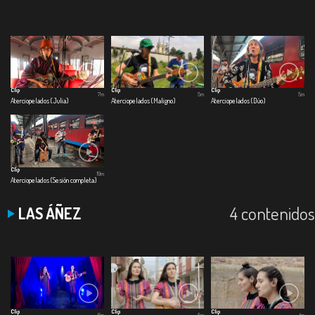
Clip
Clip
Clip
7m
5m
5m
Aterciopelados (Julia)
Aterciopelados (Maligno)
Aterciopelados (Dúo)
Clip
19m
Aterciopelados (Sesión completa)
4 contenidos
LAS ÁÑEZ
Clip
Clip
Clip