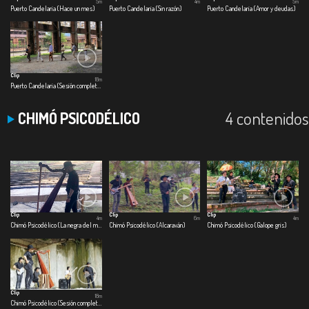
5m
4m
5m
Puerto Candelaria (Hace un mes)
Puerto Candelaria (Sin razón)
Puerto Candelaria (Amor y deudas)
Clip
18m
Puerto Candelaria (Sesión completa)
4 contenidos
CHIMÓ PSICODÉLICO
Clip
Clip
Clip
4m
6m
4m
Chimó Psicodélico (La negra del maraquero)
Chimó Psicodélico (Alcaraván)
Chimó Psicodélico (Galope gris)
Clip
18m
Chimó Psicodélico (Sesión completa)