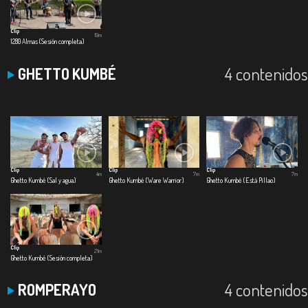
Clip
19m
1280 Almas (Sesión completa)
4 contenidos
GHETTO KUMBÉ
Clip
Clip
Clip
4m
7m
7m
Ghetto Kumbé (Sal y agua)
Ghetto Kumbé (Ware Warrior)
Ghetto Kumbé (Está Pillao)
Clip
21m
Ghetto Kumbé (Sesión completa)
4 contenidos
ROMPERAYO