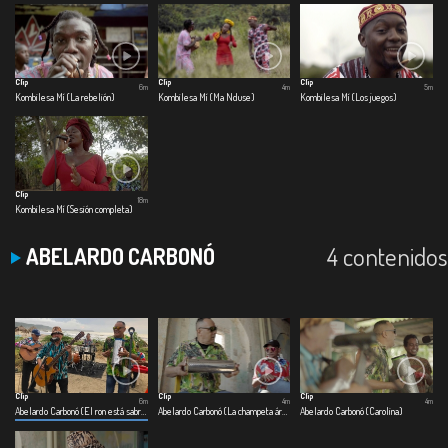
Clip
Clip
Clip
6m
4m
5m
Kombilesa Mí (La rebelión)
Kombilesa Mí (Ma Nduse)
Kombilesa Mí (Los juegos)
Clip
18m
Kombilesa Mí (Sesión completa)
4 contenidos
ABELARDO CARBONÓ
Clip
Clip
Clip
6m
4m
4m
Abelardo Carbonó (El ron está sabroso)
Abelardo Carbonó (La champeta árabe)
Abelardo Carbonó (Carolina)