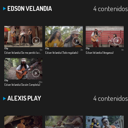
4 contenidos
EDSON VELANDIA
Clip
Clip
Clip
5m
3m
4m
Edson Velandia (Se me perdió la cadenita)
Edson Velandia (Todo regalado)
Edson Velandia (Venganza)
Clip
20m
Edson Velandia (Sesión Completa)
4 contenidos
ALEXIS PLAY