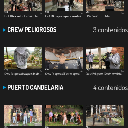
Clip
Clip
Clip
4m
3m
17m
I.R.A. (Batallón I.R.A. - Sucio Plan)
I.R.A. (No te preocupes - Inmortalizar)
I.R.A. (Sesión completa)
3 contenidos
CREW PELIGROSOS
Clip
Clip
Clip
3m
4m
17m
Crew Peligrosos (Aranjuez desde la B)
Crew Peligrosos (Flow peligroso)
Crew Peligrosos (Sesión completa)
4 contenidos
PUERTO CANDELARIA
Clip
Clip
Clip