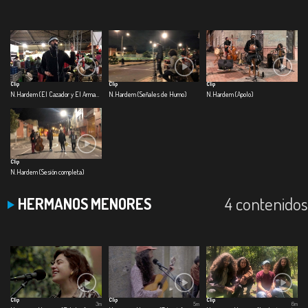
Clip
Clip
Clip
N.Hardem (El Cazador y El Armadillo)
N.Hardem (Señales de Humo)
N.Hardem (Apolo)
Clip
N.Hardem (Sesión completa)
4 contenidos
HERMANOS MENORES
Clip
Clip
Clip
3m
5m
6m