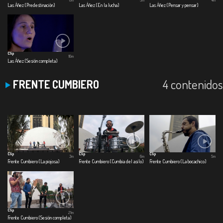
6m
5m
4m
Las Áñez (Predestinación)
Las Áñez (En la lucha)
Las Áñez (Pensar y pensar)
Clip
16m
Las Áñez (Sesión completa)
4 contenidos
FRENTE CUMBIERO
Clip
Clip
Clip
3m
6m
5m
Frente Cumbiero (La piojosa)
Frente Cumbiero (Cumbia del asilo)
Frente Cumbiero (La bocachico)
Clip
21m
Frente Cumbiero (Sesión completa)