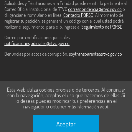
Solicitudes y Felicitaciones a la Entidad puede remitir lo pertinente al
Correo Oficial Institucional de RTVC
correspondencia@rtvc.gov.co
o
diligenciar el formulario en línea:
Contacto PQRSD
. Al momento de
registrar su petición, se generará un código con el cual usted podrá
realizar el seguimiento, para ello, ingrese a:
Seguimiento de PQRSD
Correo para notificaciones judiciales:
notificacionesjudiciales@rtvc.gov.co
Denuncias por actos de corrupción:
soytransparente@rtvc.gov.co
Este contenido fue financiado con recursos del Fondo Único de
Esta web utiliza cookies propias o de terceros. Al continuar
Tecnologías de la Información y las Comunicaciones de MinTic.
con la navegación, aceptas el uso que hacemos de ellas. Si
lo deseas puedes modificar tus preferencias en el
navegador u obtener
.
más información aquí
Aceptar