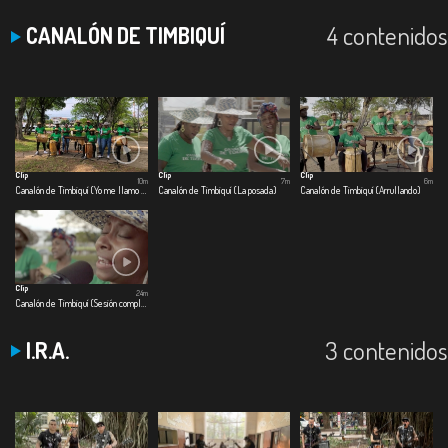
4 contenidos
CANALÓN DE TIMBIQUÍ
Clip
Clip
Clip
10m
7m
6m
Canalón de Timbiquí (Yo me llamo cumbia)
Canalón de Timbiquí (La posada)
Canalón de Timbiquí (Arrullando)
Clip
24m
Canalón de Timbiquí (Sesión completa)
3 contenidos
I.R.A.