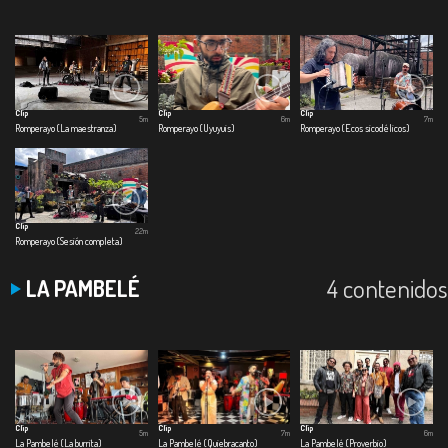
Clip
Clip
Clip
5m
6m
7m
Romperayo (La maestranza)
Romperayo (Uyuyuis)
Romperayo (Ecos sicodélicos)
Clip
22m
Romperayo (Sesión completa)
4 contenidos
LA PAMBELÉ
Clip
Clip
Clip
5m
7m
6m
La Pambelé (La burrita)
La Pambelé (Quiebracanto)
La Pambelé (Proverbio)