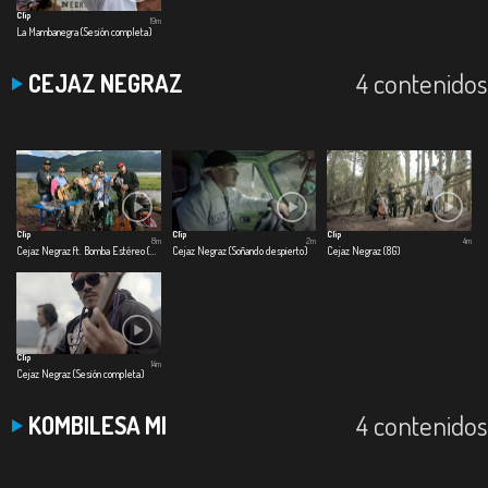
Clip
19m
La Mambanegra (Sesión completa)
4 contenidos
CEJAZ NEGRAZ
Clip
Clip
Clip
8m
2m
4m
Cejaz Negraz ft. Bomba Estéreo (El Preso)
Cejaz Negraz (Soñando despierto)
Cejaz Negraz (8G)
Clip
14m
Cejaz Negraz (Sesión completa)
4 contenidos
KOMBILESA MI