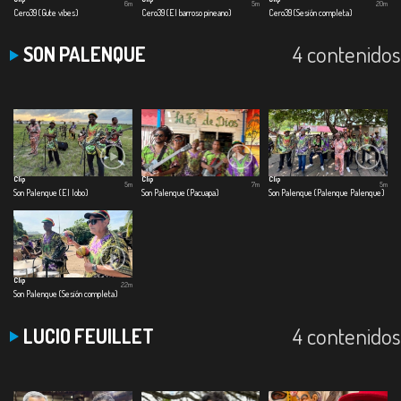
6m
5m
20m
Cero39 (Gute vibes)
Cero39 (El barroso pineano)
Cero39 (Sesión completa)
4 contenidos
SON PALENQUE
Clip
Clip
Clip
5m
7m
5m
Son Palenque (El lobo)
Son Palenque (Pacuapa)
Son Palenque (Palenque Palenque)
Clip
22m
Son Palenque (Sesión completa)
4 contenidos
LUCIO FEUILLET