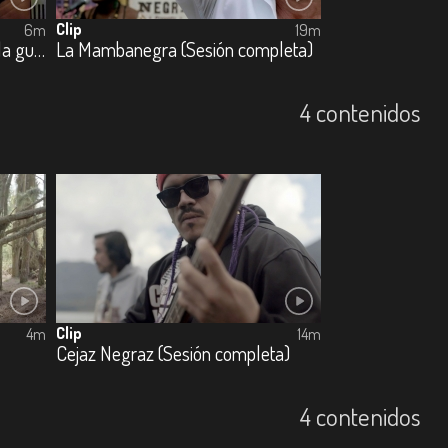
Clip
6m
19m
La Mambanegra (El sabor de la guayaba)
La Mambanegra (Sesión completa)
4 contenidos
Clip
4m
14m
Cejaz Negraz (Sesión completa)
4 contenidos