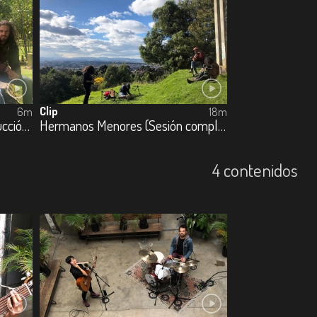
Clip
6m
18m
Hermanos Menores (La destrucción paulatina de las cosas bellas)
Hermanos Menores (Sesión completa)
4 contenidos