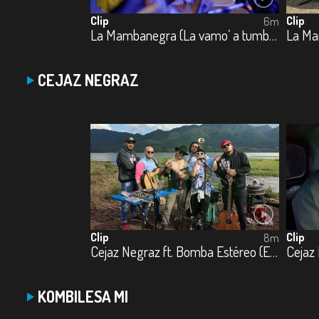
Clip
Clip
6m
La Mambanegra (La vamo’ a tumbá)
La Ma
CEJAZ NEGRAZ
Clip
Clip
8m
Cejaz Negraz ft. Bomba Estéreo (El Preso)
Cejaz
KOMBILESA MI