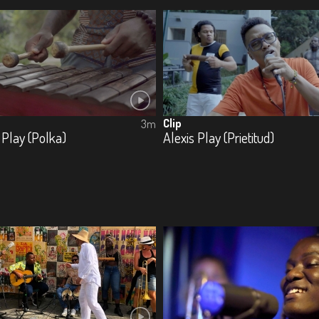
Clip
3m
 Play (Polka)
Alexis Play (Prietitud)