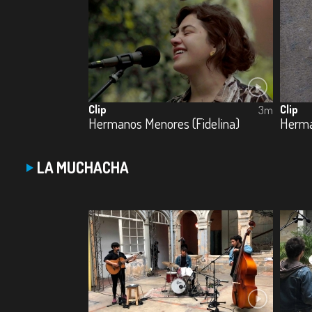
Clip
Clip
3m
Hermanos Menores (Fidelina)
Herma
LA MUCHACHA