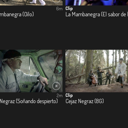
Clip
6m
mbanegra (Oílo)
Clip
2m
 Negraz (Soñando despierto)
Cejaz Negraz (8G)