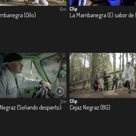
Clip
6m
mbanegra (Oílo)
Clip
2m
 Negraz (Soñando despierto)
Cejaz Negraz (8G)