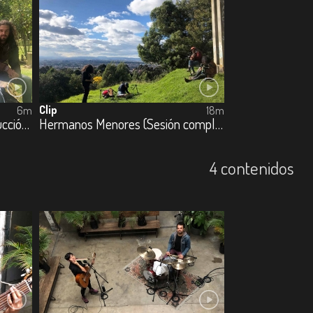
Clip
6m
18m
Hermanos Menores (La destrucción paulatina de las cosas bellas)
Hermanos Menores (Sesión completa)
4 contenidos