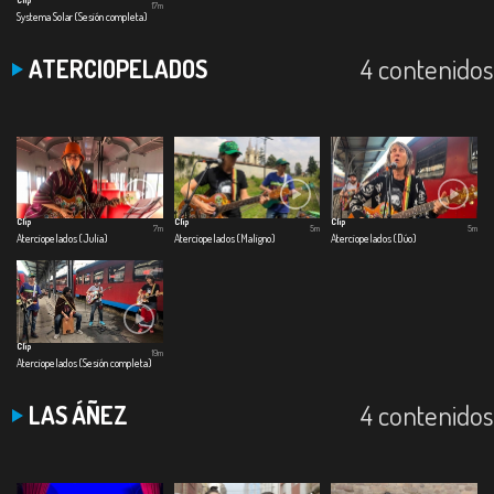
17m
Systema Solar (Sesión completa)
4 contenidos
ATERCIOPELADOS
Clip
Clip
Clip
7m
5m
5m
Aterciopelados (Julia)
Aterciopelados (Maligno)
Aterciopelados (Dúo)
Clip
19m
Aterciopelados (Sesión completa)
4 contenidos
LAS ÁÑEZ