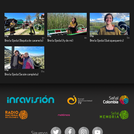
Clip
Clip
Clip
4m
4m
5m
Briela Ojeda (Boquita de caramelo)
Briela Ojeda (Ay de mí)
Briela Ojeda (Quésquequerés)
Clip
17m
Briela Ojeda (Sesión completa)
Síguenos