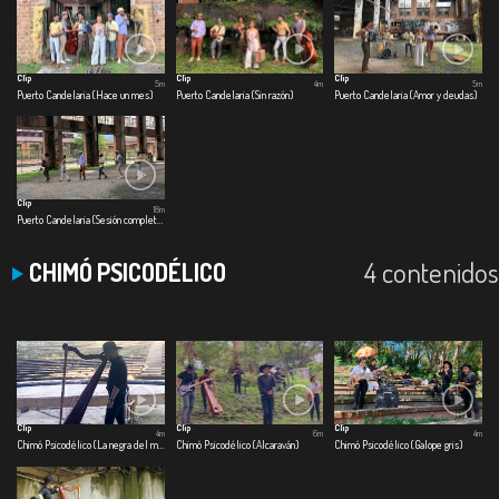
Clip
Clip
Clip
5m
4m
5m
Puerto Candelaria (Hace un mes)
Puerto Candelaria (Sin razón)
Puerto Candelaria (Amor y deudas)
Clip
18m
Puerto Candelaria (Sesión completa)
4 contenidos
CHIMÓ PSICODÉLICO
Clip
Clip
Clip
4m
6m
4m
Chimó Psicodélico (La negra del maraquero)
Chimó Psicodélico (Alcaraván)
Chimó Psicodélico (Galope gris)