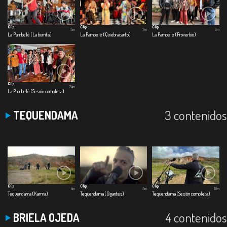
Clip
Clip
Clip
5m
7m
6m
La Pambelé (La burrita)
La Pambelé (Quiebracanto)
La Pambelé (Proverbio)
Clip
24m
La Pambelé (Sesión completa)
3 contenidos
TEQUENDAMA
Clip
Clip
Clip
4m
5m
18m
Tequendama (Karma)
Tequendama (Gigantes)
Tequendama (Sesión completa)
4 contenidos
BRIELA OJEDA