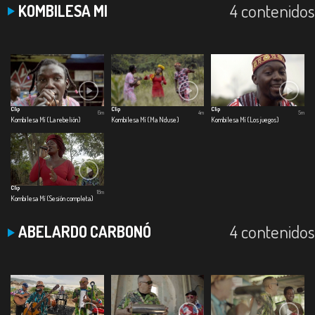
4 contenidos
KOMBILESA MI
Clip
Clip
Clip
6m
4m
5m
Kombilesa Mí (La rebelión)
Kombilesa Mí (Ma Nduse)
Kombilesa Mí (Los juegos)
Clip
18m
Kombilesa Mí (Sesión completa)
4 contenidos
ABELARDO CARBONÓ