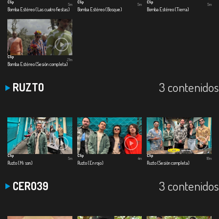
Clip
Clip
Clip
5m
5m
5m
Bomba Estéreo (Las cuatro fiestas)
Bomba Estéreo (Bosque)
Bomba Estéreo (Tierra)
Clip
21m
Bomba Estéreo (Sesión completa)
3 contenidos
RUZTO
Clip
Clip
Clip
5m
4m
18m
Ruzto (Mi son)
Ruzto (En rojo)
Ruzto (Sesión completa)
3 contenidos
CERO39