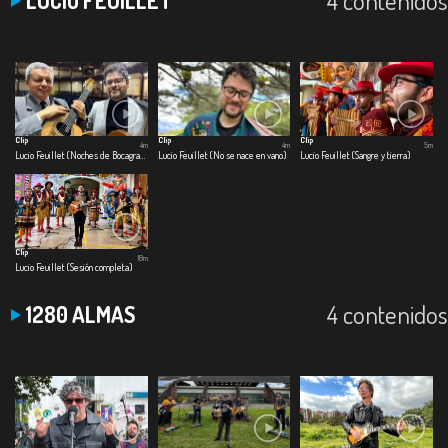
Clip
Clip
Clip
4m
4m
5m
Lucio Feuillet (Noches de Bocagrande)
Lucio Feuillet (No se nace en vano)
Lucio Feuillet (Sangre y tierra)
Clip
18m
Lucio Feuillet (Sesión completa)
4 contenidos
1280 ALMAS