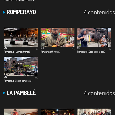
4 contenidos
ROMPERAYO
Clip
Clip
Clip
5m
6m
7m
Romperayo (La maestranza)
Romperayo (Uyuyuis)
Romperayo (Ecos sicodélicos)
Clip
22m
Romperayo (Sesión completa)
4 contenidos
LA PAMBELÉ