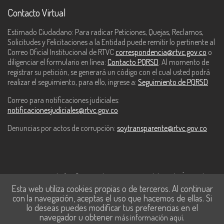
Contacto Virtual
Estimado Ciudadano: Para radicar Peticiones, Quejas, Reclamos,
Solicitudes y Felicitaciones a la Entidad puede remitir lo pertinente al
Correo Oficial Institucional de RTVC
correspondencia@rtvc.gov.co
o
diligenciar el formulario en línea:
Contacto PQRSD
. Al momento de
registrar su petición, se generará un código con el cual usted podrá
realizar el seguimiento, para ello, ingrese a:
Seguimiento de PQRSD
Correo para notificaciones judiciales:
notificacionesjudiciales@rtvc.gov.co
Denuncias por actos de corrupción:
soytransparente@rtvc.gov.co
Este contenido fue financiado con recursos del Fondo Único de
Esta web utiliza cookies propias o de terceros. Al continuar
Tecnologías de la Información y las Comunicaciones de MinTic.
con la navegación, aceptas el uso que hacemos de ellas. Si
lo deseas puedes modificar tus preferencias en el
navegador u obtener
.
más información aquí