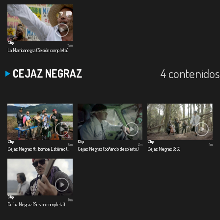
Clip
19m
La Mambanegra (Sesión completa)
4 contenidos
CEJAZ NEGRAZ
Clip
Clip
Clip
8m
2m
4m
Cejaz Negraz ft. Bomba Estéreo (El Preso)
Cejaz Negraz (Soñando despierto)
Cejaz Negraz (8G)
Clip
14m
Cejaz Negraz (Sesión completa)