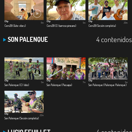
Clip
Clip
Clip
6m
5m
20m
Cero39 (Gute vibes)
Cero39 (El barroso pineano)
Cero39 (Sesión completa)
4 contenidos
SON PALENQUE
Clip
Clip
Clip
5m
7m
5m
Son Palenque (El lobo)
Son Palenque (Pacuapa)
Son Palenque (Palenque Palenque)
Clip
22m
Son Palenque (Sesión completa)
4 contenidos
LUCIO FEUILLET