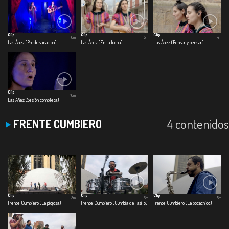
Clip
Clip
Clip
6m
5m
4m
Las Áñez (Predestinación)
Las Áñez (En la lucha)
Las Áñez (Pensar y pensar)
Clip
16m
Las Áñez (Sesión completa)
4 contenidos
FRENTE CUMBIERO
Clip
Clip
Clip
3m
6m
5m
Frente Cumbiero (La piojosa)
Frente Cumbiero (Cumbia del asilo)
Frente Cumbiero (La bocachico)