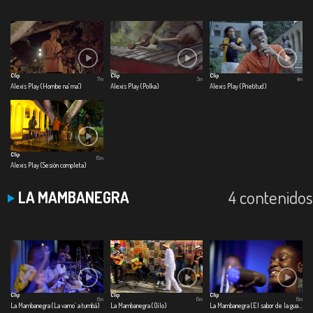
Clip
Clip
Clip
7m
3m
4m
Alexis Play (Hombe na' ma')
Alexis Play (Polka)
Alexis Play (Prietitud)
Clip
15m
Alexis Play (Sesión completa)
4 contenidos
LA MAMBANEGRA
Clip
Clip
Clip
6m
6m
6m
La Mambanegra (La vamo’ a tumbá)
La Mambanegra (Oílo)
La Mambanegra (El sabor de la guayaba)