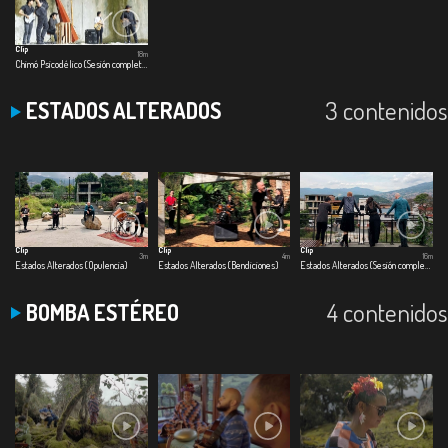
Clip
18m
Chimó Psicodélico (Sesión completa)
3 contenidos
ESTADOS ALTERADOS
Clip
Clip
Clip
3m
4m
16m
Estados Alterados (Opulencia)
Estados Alterados (Bendiciones)
Estados Alterados (Sesión completa)
4 contenidos
BOMBA ESTÉREO