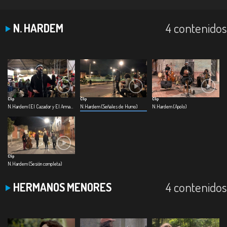
4 contenidos
N. HARDEM
Clip
Clip
Clip
N.Hardem (El Cazador y El Armadillo)
N.Hardem (Señales de Humo)
N.Hardem (Apolo)
Clip
N.Hardem (Sesión completa)
4 contenidos
HERMANOS MENORES