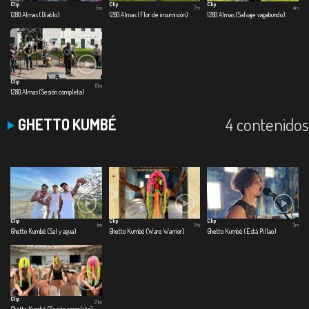
Clip
Clip
Clip
5m
7m
4m
1280 Almas (Diablo)
1280 Almas (Flor de insumisión)
1280 Almas (Salvaje vagabundo)
Clip
19m
1280 Almas (Sesión completa)
4 contenidos
GHETTO KUMBÉ
Clip
Clip
Clip
4m
7m
7m
Ghetto Kumbé (Sal y agua)
Ghetto Kumbé (Ware Warrior)
Ghetto Kumbé (Está Pillao)
Clip
21m
Ghetto Kumbé (Sesión completa)