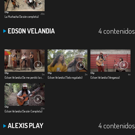
Clip
20m
La Muchacha (Sesión completa)
4 contenidos
EDSON VELANDIA
Clip
Clip
Clip
5m
3m
4m
Edson Velandia (Se me perdió la cadenita)
Edson Velandia (Todo regalado)
Edson Velandia (Venganza)
Clip
20m
Edson Velandia (Sesión Completa)
4 contenidos
ALEXIS PLAY