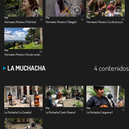
Clip
Clip
Clip
3m
5m
6m
Hermanos Menores (Fidelina)
Hermanos Menores (Tobogán)
Hermanos Menores (La destrucción paulatina de las cosas bellas)
Clip
18m
Hermanos Menores (Sesión completa)
4 contenidos
LA MUCHACHA
Clip
Clip
Clip
5m
5m
3m
La Muchacha (La Zenaida)
La Muchacha (Canto Páramo)
La Muchacha (Lárgueme)