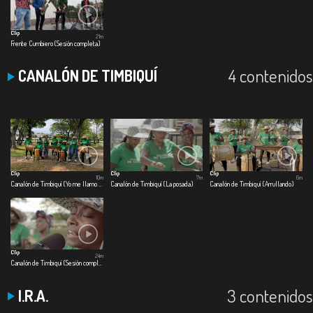
Clip
21m
Frente Cumbiero (Sesión completa)
4 contenidos
CANALÓN DE TIMBIQUÍ
Clip
Clip
Clip
10m
7m
6m
Canalón de Timbiquí (Yo me llamo cumbia)
Canalón de Timbiquí (La posada)
Canalón de Timbiquí (Arrullando)
Clip
24m
Canalón de Timbiquí (Sesión completa)
3 contenidos
I.R.A.