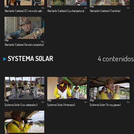
Clip
Clip
Clip
6m
4m
4m
Abelardo Carbonó (El ron está sabroso)
Abelardo Carbonó (La champeta árabe)
Abelardo Carbonó (Carolina)
Clip
16m
Abelardo Carbonó (Sesión completa)
4 contenidos
SYSTEMA SOLAR
Clip
Clip
Clip
6m
4m
5m
Systema Solar (Los sabanales)
Systema Solar (Amenaza)
Systema Solar (Yo voy ganao)
Clip