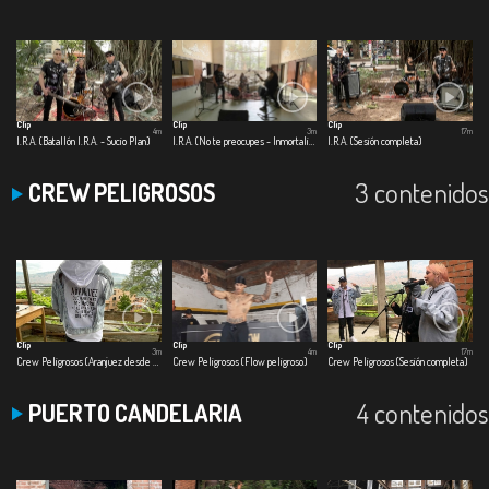
Clip
Clip
Clip
4m
3m
17m
I.R.A. (Batallón I.R.A. - Sucio Plan)
I.R.A. (No te preocupes - Inmortalizar)
I.R.A. (Sesión completa)
3 contenidos
CREW PELIGROSOS
Clip
Clip
Clip
3m
4m
17m
Crew Peligrosos (Aranjuez desde la B)
Crew Peligrosos (Flow peligroso)
Crew Peligrosos (Sesión completa)
4 contenidos
PUERTO CANDELARIA