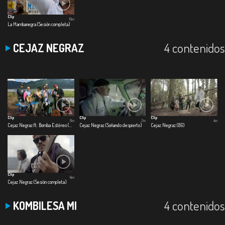
Clip
19m
La Mambanegra (Sesión completa)
4 contenidos
CEJAZ NEGRAZ
Clip
Clip
Clip
8m
2m
4m
Cejaz Negraz ft. Bomba Estéreo (El Preso)
Cejaz Negraz (Soñando despierto)
Cejaz Negraz (8G)
Clip
14m
Cejaz Negraz (Sesión completa)
4 contenidos
KOMBILESA MI