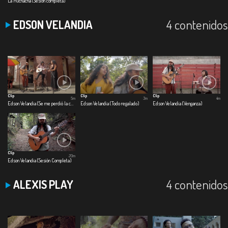
La Muchacha (Sesión completa)
4 contenidos
EDSON VELANDIA
Clip
Clip
Clip
5m
3m
4m
Edson Velandia (Se me perdió la cadenita)
Edson Velandia (Todo regalado)
Edson Velandia (Venganza)
Clip
20m
Edson Velandia (Sesión Completa)
4 contenidos
ALEXIS PLAY