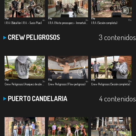
Clip
Clip
Clip
4m
3m
17m
I.R.A. (Batallón I.R.A. - Sucio Plan)
I.R.A. (No te preocupes - Inmortalizar)
I.R.A. (Sesión completa)
3 contenidos
CREW PELIGROSOS
Clip
Clip
Clip
3m
4m
17m
Crew Peligrosos (Aranjuez desde la B)
Crew Peligrosos (Flow peligroso)
Crew Peligrosos (Sesión completa)
4 contenidos
PUERTO CANDELARIA