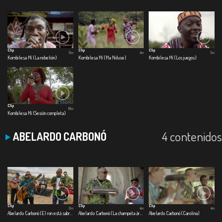
Clip
Clip
Clip
6m
4m
5m
Kombilesa Mí (La rebelión)
Kombilesa Mí (Ma Nduse)
Kombilesa Mí (Los juegos)
Clip
18m
Kombilesa Mí (Sesión completa)
4 contenidos
ABELARDO CARBONÓ
Clip
Clip
Clip
6m
4m
4m
Abelardo Carbonó (El ron está sabroso)
Abelardo Carbonó (La champeta árabe)
Abelardo Carbonó (Carolina)