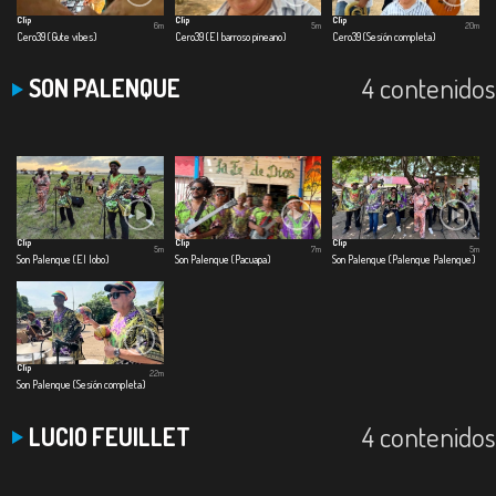
Clip
Clip
Clip
6m
5m
20m
Cero39 (Gute vibes)
Cero39 (El barroso pineano)
Cero39 (Sesión completa)
4 contenidos
SON PALENQUE
Clip
Clip
Clip
5m
7m
5m
Son Palenque (El lobo)
Son Palenque (Pacuapa)
Son Palenque (Palenque Palenque)
Clip
22m
Son Palenque (Sesión completa)
4 contenidos
LUCIO FEUILLET