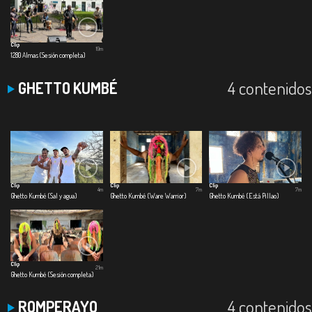
Clip
19m
1280 Almas (Sesión completa)
4 contenidos
GHETTO KUMBÉ
Clip
Clip
Clip
4m
7m
7m
Ghetto Kumbé (Sal y agua)
Ghetto Kumbé (Ware Warrior)
Ghetto Kumbé (Está Pillao)
Clip
21m
Ghetto Kumbé (Sesión completa)
4 contenidos
ROMPERAYO