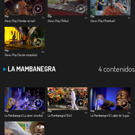
Clip
Clip
Clip
7m
3m
4m
Alexis Play (Hombe na' ma')
Alexis Play (Polka)
Alexis Play (Prietitud)
Clip
15m
Alexis Play (Sesión completa)
4 contenidos
LA MAMBANEGRA
Clip
Clip
Clip
6m
6m
6m
La Mambanegra (La vamo’ a tumbá)
La Mambanegra (Oílo)
La Mambanegra (El sabor de la guayaba)