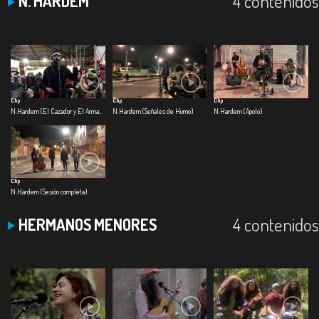
4 contenidos
N. HARDEM
Clip
Clip
Clip
N.Hardem (El Cazador y El Armadillo)
N.Hardem (Señales de Humo)
N.Hardem (Apolo)
Clip
N.Hardem (Sesión completa)
4 contenidos
HERMANOS MENORES