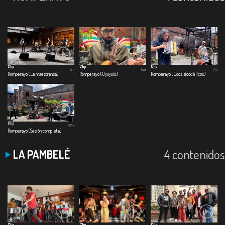
Clip
Clip
Clip
5m
6m
7m
Romperayo (La maestranza)
Romperayo (Uyuyuis)
Romperayo (Ecos sicodélicos)
Clip
22m
Romperayo (Sesión completa)
4 contenidos
LA PAMBELÉ
Clip
Clip
Clip