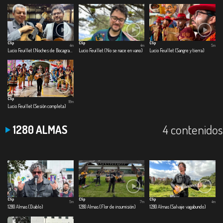
Clip
Clip
Clip
4m
4m
5m
Lucio Feuillet (Noches de Bocagrande)
Lucio Feuillet (No se nace en vano)
Lucio Feuillet (Sangre y tierra)
Clip
18m
Lucio Feuillet (Sesión completa)
4 contenidos
1280 ALMAS
Clip
Clip
Clip
5m
7m
4m
1280 Almas (Diablo)
1280 Almas (Flor de insumisión)
1280 Almas (Salvaje vagabundo)