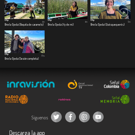
Clip
Clip
Clip
4m
4m
5m
Briela Ojeda (Boquita de caramelo)
Briela Ojeda (Ay de mí)
Briela Ojeda (Quésquequerés)
Clip
17m
Briela Ojeda (Sesión completa)
Síguenos
Descarga la app