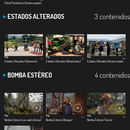
18m
Chimó Psicodélico (Sesión completa)
3 contenidos
ESTADOS ALTERADOS
Clip
Clip
Clip
3m
4m
16m
Estados Alterados (Opulencia)
Estados Alterados (Bendiciones)
Estados Alterados (Sesión completa)
4 contenidos
BOMBA ESTÉREO
Clip
Clip
Clip
5m
5m
5m
Bomba Estéreo (Las cuatro fiestas)
Bomba Estéreo (Bosque)
Bomba Estéreo (Tierra)