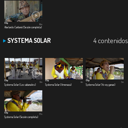
Clip
16m
Abelardo Carbonó (Sesión completa)
4 contenidos
SYSTEMA SOLAR
Clip
Clip
Clip
6m
4m
5m
Systema Solar (Los sabanales)
Systema Solar (Amenaza)
Systema Solar (Yo voy ganao)
Clip
17m
Systema Solar (Sesión completa)