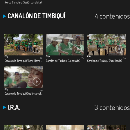
Frente Cumbiero (Sesión completa)
4 contenidos
CANALÓN DE TIMBIQUÍ
Clip
Clip
Clip
10m
7m
6m
Canalón de Timbiquí (Yo me llamo cumbia)
Canalón de Timbiquí (La posada)
Canalón de Timbiquí (Arrullando)
Clip
24m
Canalón de Timbiquí (Sesión completa)
3 contenidos
I.R.A.