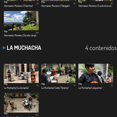
Clip
Clip
Clip
3m
5m
6m
Hermanos Menores (Fidelina)
Hermanos Menores (Tobogán)
Hermanos Menores (La destrucción paulatina de las cosas bellas)
Clip
18m
Hermanos Menores (Sesión completa)
4 contenidos
LA MUCHACHA
Clip
Clip
Clip
5m
5m
3m
La Muchacha (La Zenaida)
La Muchacha (Canto Páramo)
La Muchacha (Lárgueme)
Clip
20m