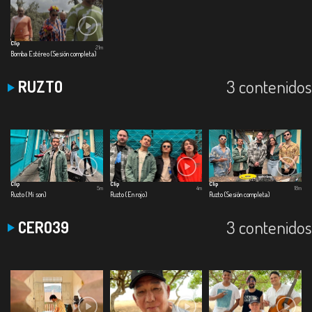
Clip
21m
Bomba Estéreo (Sesión completa)
3 contenidos
RUZTO
Clip
Clip
Clip
5m
4m
18m
Ruzto (Mi son)
Ruzto (En rojo)
Ruzto (Sesión completa)
3 contenidos
CERO39