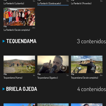
5m
7m
6m
La Pambelé (La burrita)
La Pambelé (Quiebracanto)
La Pambelé (Proverbio)
Clip
24m
La Pambelé (Sesión completa)
3 contenidos
TEQUENDAMA
Clip
Clip
Clip
4m
5m
18m
Tequendama (Karma)
Tequendama (Gigantes)
Tequendama (Sesión completa)
4 contenidos
BRIELA OJEDA