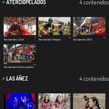
4 contenidos
ATERCIOPELADOS
Clip
Clip
Clip
7m
5m
5m
Aterciopelados (Julia)
Aterciopelados (Maligno)
Aterciopelados (Dúo)
Clip
19m
Aterciopelados (Sesión completa)
4 contenidos
LAS ÁÑEZ