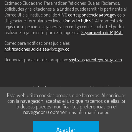
Estimado Ciudadano: Para radicar Peticiones, Quejas, Reclamos,
Solicitudes y Felicitaciones a la Entidad puede remitir lo pertinente al
Correo Oficial Institucional de RTVC
correspondencia@rtvc.gov.co
o
diligenciar el formulario en línea:
Contacto PQRSD
. Al momento de
registrar su petición, se generará un código con el cual usted podrá
realizar el seguimiento, para ello, ingrese a:
Seguimiento de PQRSD
Correo para notificaciones judiciales:
notificacionesjudiciales@rtvc.gov.co
Denuncias por actos de corrupción:
soytransparente@rtvc.gov.co
Este contenido fue financiado con recursos del Fondo Único de
Esta web utiliza cookies propias o de terceros. Al continuar
Tecnologías de la Información y las Comunicaciones de MinTic.
con la navegación, aceptas el uso que hacemos de ellas. Si
lo deseas puedes modificar tus preferencias en el
navegador u obtener
.
más información aquí
Aceptar