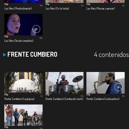
Clip
Clip
Clip
6m
5m
4m
Las Áñez (Predestinación)
Las Áñez (En la lucha)
Las Áñez (Pensar y pensar)
Clip
16m
Las Áñez (Sesión completa)
4 contenidos
FRENTE CUMBIERO
Clip
Clip
Clip
3m
6m
5m
Frente Cumbiero (La piojosa)
Frente Cumbiero (Cumbia del asilo)
Frente Cumbiero (La bocachico)
Clip
21m