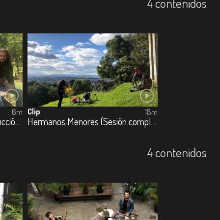
4 contenidos
Clip
6m
18m
Hermanos Menores (La destrucción paulatina de las cosas bellas)
Hermanos Menores (Sesión completa)
4 contenidos