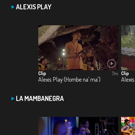
ALEXIS PLAY
Clip
Clip
7m
Alexis Play (Hombe na' ma')
Alexis
LA MAMBANEGRA