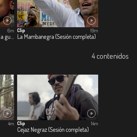
Clip
6m
19m
La Mambanegra (El sabor de la guayaba)
La Mambanegra (Sesión completa)
4 contenidos
Clip
4m
14m
Cejaz Negraz (Sesión completa)