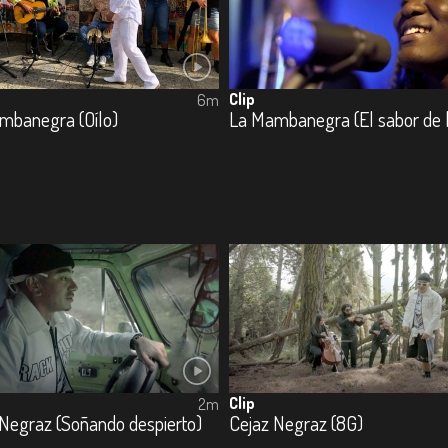
Clip
6m
mbanegra (Oílo)
Clip
2m
 Negraz (Soñando despierto)
Cejaz Negraz (8G)