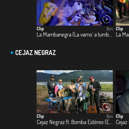
Clip
Clip
6m
La Mambanegra (La vamo’ a tumbá)
La Ma
CEJAZ NEGRAZ
Clip
Clip
8m
Cejaz Negraz ft. Bomba Estéreo (El Preso)
Cejaz