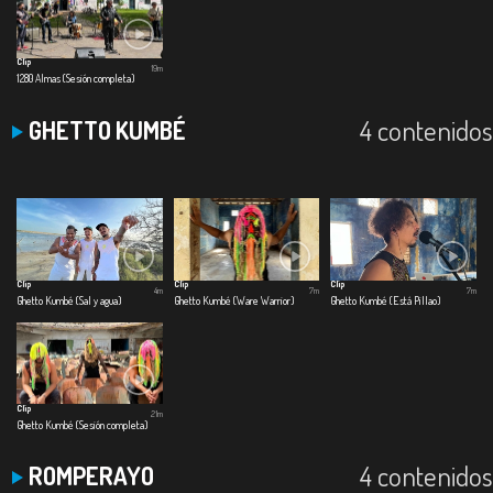
Clip
19m
1280 Almas (Sesión completa)
4 contenidos
GHETTO KUMBÉ
Clip
Clip
Clip
4m
7m
7m
Ghetto Kumbé (Sal y agua)
Ghetto Kumbé (Ware Warrior)
Ghetto Kumbé (Está Pillao)
Clip
21m
Ghetto Kumbé (Sesión completa)
4 contenidos
ROMPERAYO