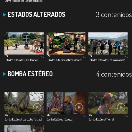
Chimó Psicodélico (Sesión completa)
3 contenidos
ESTADOS ALTERADOS
Clip
Clip
Clip
3m
4m
16m
Estados Alterados (Opulencia)
Estados Alterados (Bendiciones)
Estados Alterados (Sesión completa)
4 contenidos
BOMBA ESTÉREO
Clip
Clip
Clip
5m
5m
5m
Bomba Estéreo (Las cuatro fiestas)
Bomba Estéreo (Bosque)
Bomba Estéreo (Tierra)