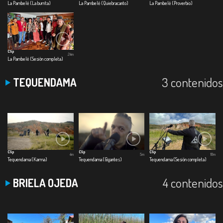
La Pambelé (La burrita)
La Pambelé (Quiebracanto)
La Pambelé (Proverbio)
Clip
24m
La Pambelé (Sesión completa)
3 contenidos
TEQUENDAMA
Clip
Clip
Clip
4m
5m
18m
Tequendama (Karma)
Tequendama (Gigantes)
Tequendama (Sesión completa)
4 contenidos
BRIELA OJEDA