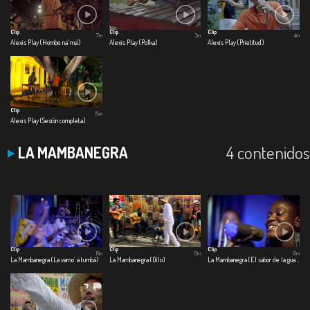
Clip
Clip
Clip
7m
3m
4m
Alexis Play (Hombe na' ma')
Alexis Play (Polka)
Alexis Play (Prietitud)
Clip
15m
Alexis Play (Sesión completa)
4 contenidos
LA MAMBANEGRA
Clip
Clip
Clip
6m
6m
6m
La Mambanegra (La vamo’ a tumbá)
La Mambanegra (Oílo)
La Mambanegra (El sabor de la guayaba)