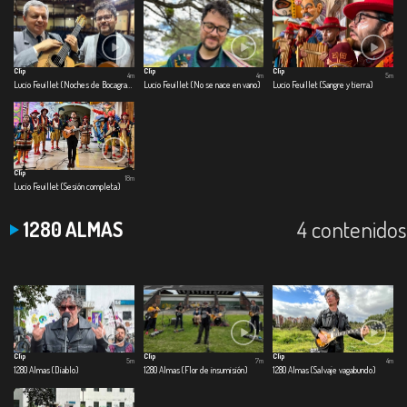
Clip
Clip
Clip
4m
4m
5m
Lucio Feuillet (Noches de Bocagrande)
Lucio Feuillet (No se nace en vano)
Lucio Feuillet (Sangre y tierra)
Clip
18m
Lucio Feuillet (Sesión completa)
4 contenidos
1280 ALMAS
Clip
Clip
Clip
5m
7m
4m
1280 Almas (Diablo)
1280 Almas (Flor de insumisión)
1280 Almas (Salvaje vagabundo)