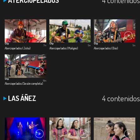
Clip
Clip
Clip
7m
5m
5m
Aterciopelados (Julia)
Aterciopelados (Maligno)
Aterciopelados (Dúo)
Clip
19m
Aterciopelados (Sesión completa)
4 contenidos
LAS ÁÑEZ