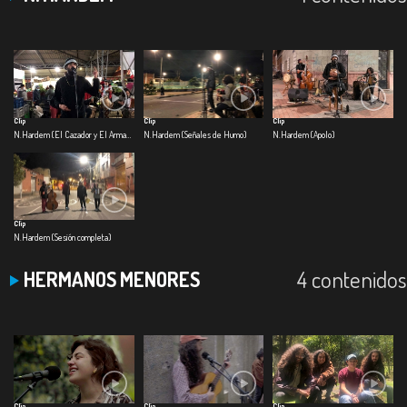
Clip
Clip
Clip
N.Hardem (El Cazador y El Armadillo)
N.Hardem (Señales de Humo)
N.Hardem (Apolo)
Clip
N.Hardem (Sesión completa)
4 contenidos
HERMANOS MENORES
Clip
Clip
Clip