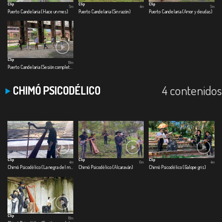
Clip
Clip
Clip
5m
4m
5m
Puerto Candelaria (Hace un mes)
Puerto Candelaria (Sin razón)
Puerto Candelaria (Amor y deudas)
Clip
18m
Puerto Candelaria (Sesión completa)
4 contenidos
CHIMÓ PSICODÉLICO
Clip
Clip
Clip
4m
6m
4m
Chimó Psicodélico (La negra del maraquero)
Chimó Psicodélico (Alcaraván)
Chimó Psicodélico (Galope gris)
Clip
18m