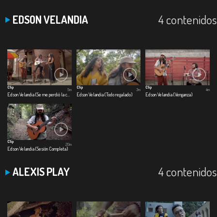
4 contenidos
EDSON VELANDIA
Clip
Clip
Clip
5m
3m
4m
Edson Velandia (Se me perdió la cadenita)
Edson Velandia (Todo regalado)
Edson Velandia (Venganza)
Clip
20m
Edson Velandia (Sesión Completa)
4 contenidos
ALEXIS PLAY