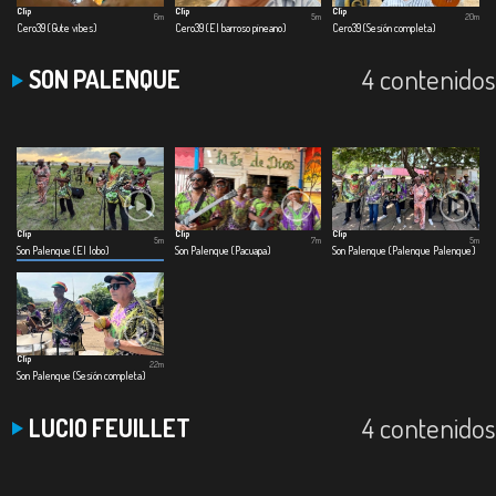
Clip
Clip
Clip
6m
5m
20m
Cero39 (Gute vibes)
Cero39 (El barroso pineano)
Cero39 (Sesión completa)
4 contenidos
SON PALENQUE
Clip
Clip
Clip
5m
7m
5m
Son Palenque (El lobo)
Son Palenque (Pacuapa)
Son Palenque (Palenque Palenque)
Clip
22m
Son Palenque (Sesión completa)
4 contenidos
LUCIO FEUILLET