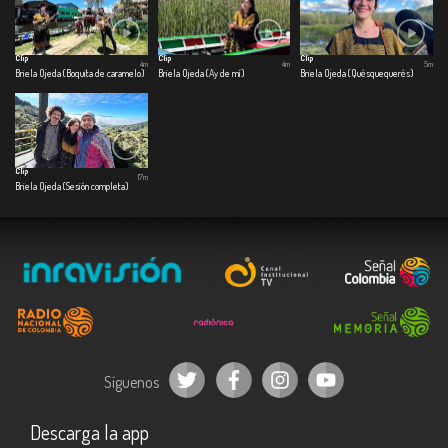
Clip
Clip
Clip
4m
4m
5m
Briela Ojeda (Boquita de caramelo)
Briela Ojeda (Ay de mí)
Briela Ojeda (Quésquequerés)
Clip
17m
Briela Ojeda (Sesión completa)
Síguenos
Descarga la app