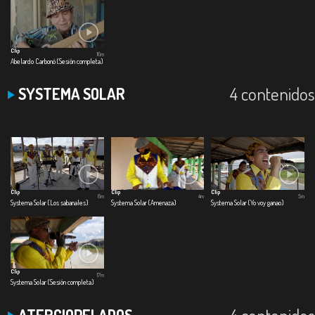
Clip
16m
Abelardo Carbonó (Sesión completa)
4 contenidos
SYSTEMA SOLAR
Clip
Clip
Clip
6m
4m
5m
Systema Solar (Los sabanales)
Systema Solar (Amenaza)
Systema Solar (Yo voy ganao)
Clip
17m
Systema Solar (Sesión completa)
4 contenidos
ATERCIOPELADOS