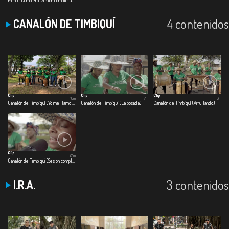
4 contenidos
CANALÓN DE TIMBIQUÍ
Clip
Clip
Clip
10m
7m
6m
Canalón de Timbiquí (Yo me llamo cumbia)
Canalón de Timbiquí (La posada)
Canalón de Timbiquí (Arrullando)
Clip
24m
Canalón de Timbiquí (Sesión completa)
3 contenidos
I.R.A.