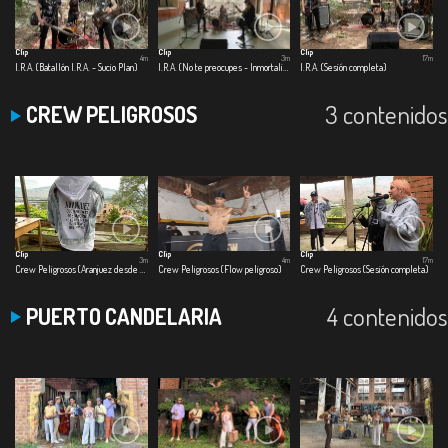
Clip
Clip
Clip
4m
3m
17m
I.R.A. (Batallón I.R.A. - Sucio Plan)
I.R.A. (No te preocupes - Inmortalizar)
I.R.A. (Sesión completa)
3 contenidos
CREW PELIGROSOS
Clip
Clip
Clip
3m
4m
17m
Crew Peligrosos (Aranjuez desde la B)
Crew Peligrosos (Flow peligroso)
Crew Peligrosos (Sesión completa)
4 contenidos
PUERTO CANDELARIA