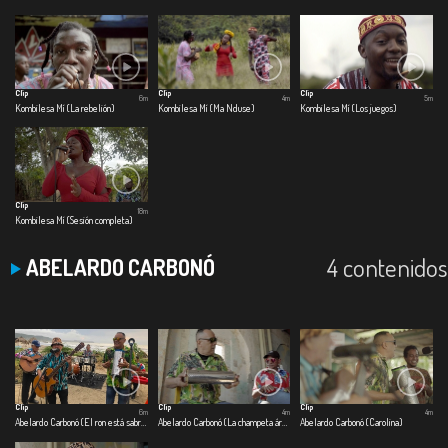
Clip
Clip
Clip
6m
4m
5m
Kombilesa Mí (La rebelión)
Kombilesa Mí (Ma Nduse)
Kombilesa Mí (Los juegos)
Clip
18m
Kombilesa Mí (Sesión completa)
4 contenidos
ABELARDO CARBONÓ
Clip
Clip
Clip
6m
4m
4m
Abelardo Carbonó (El ron está sabroso)
Abelardo Carbonó (La champeta árabe)
Abelardo Carbonó (Carolina)