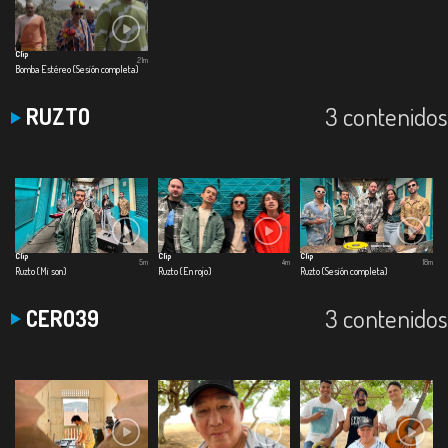
Clip
21m
Bomba Estéreo (Sesión completa)
3 contenidos
RUZTO
Clip
Clip
Clip
5m
4m
18m
Ruzto (Mi son)
Ruzto (En rojo)
Ruzto (Sesión completa)
3 contenidos
CERO39