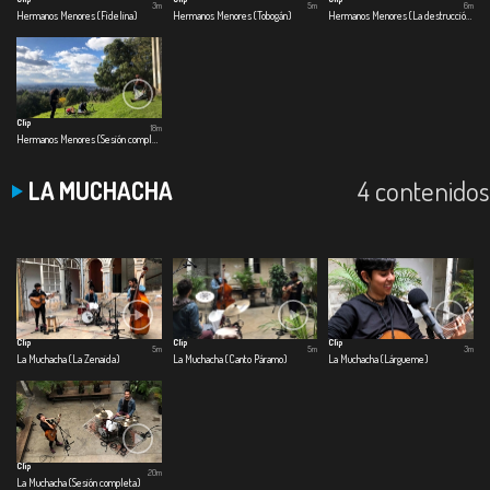
3m
5m
6m
Hermanos Menores (Fidelina)
Hermanos Menores (Tobogán)
Hermanos Menores (La destrucción paulatina de las cosas bellas)
Clip
18m
Hermanos Menores (Sesión completa)
4 contenidos
LA MUCHACHA
Clip
Clip
Clip
5m
5m
3m
La Muchacha (La Zenaida)
La Muchacha (Canto Páramo)
La Muchacha (Lárgueme)
Clip
20m
La Muchacha (Sesión completa)