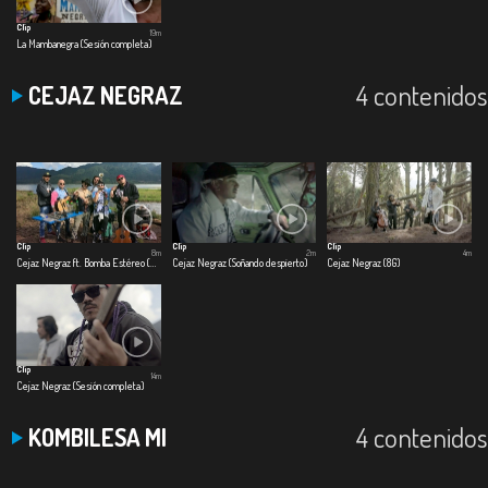
Clip
19m
La Mambanegra (Sesión completa)
4 contenidos
CEJAZ NEGRAZ
Clip
Clip
Clip
8m
2m
4m
Cejaz Negraz ft. Bomba Estéreo (El Preso)
Cejaz Negraz (Soñando despierto)
Cejaz Negraz (8G)
Clip
14m
Cejaz Negraz (Sesión completa)
4 contenidos
KOMBILESA MI