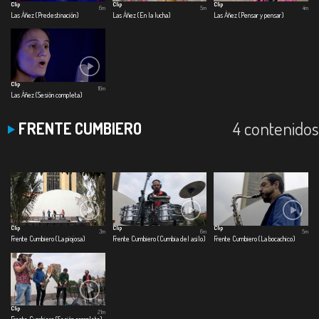
Clip
Clip
Clip
6m
5m
4m
Las Áñez (Predestinación)
Las Áñez (En la lucha)
Las Áñez (Pensar y pensar)
Clip
16m
Las Áñez (Sesión completa)
4 contenidos
FRENTE CUMBIERO
Clip
Clip
Clip
3m
6m
5m
Frente Cumbiero (La piojosa)
Frente Cumbiero (Cumbia del asilo)
Frente Cumbiero (La bocachico)
Clip
21m
Frente Cumbiero (Sesión completa)