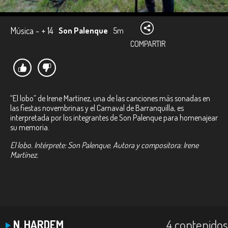
Música - + 14
Son Palenque
5m
COMPARTIR
“El lobo” de Irene Martínez, una de las canciones más sonadas en
las fiestas novembrinas y el Carnaval de Barranquilla, es
interpretada por los integrantes de Son Palenque para homenajear
su memoria.
El lobo. Intérprete: Son Palenque. Autora y compositora: Irene
Martínez.
4 contenidos
N. HARDEM