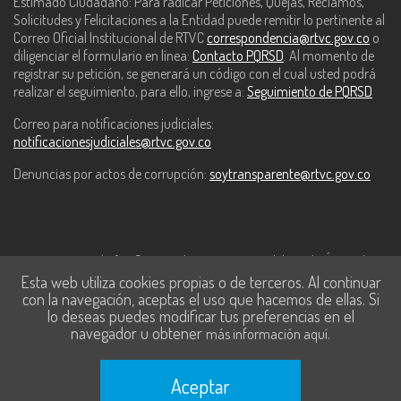
Estimado Ciudadano: Para radicar Peticiones, Quejas, Reclamos,
Solicitudes y Felicitaciones a la Entidad puede remitir lo pertinente al
Correo Oficial Institucional de RTVC
correspondencia@rtvc.gov.co
o
diligenciar el formulario en línea:
Contacto PQRSD
. Al momento de
registrar su petición, se generará un código con el cual usted podrá
realizar el seguimiento, para ello, ingrese a:
Seguimiento de PQRSD
Correo para notificaciones judiciales:
notificacionesjudiciales@rtvc.gov.co
Denuncias por actos de corrupción:
soytransparente@rtvc.gov.co
Este contenido fue financiado con recursos del Fondo Único de
Esta web utiliza cookies propias o de terceros. Al continuar
Tecnologías de la Información y las Comunicaciones de MinTic.
con la navegación, aceptas el uso que hacemos de ellas. Si
lo deseas puedes modificar tus preferencias en el
navegador u obtener
.
más información aquí
Aceptar