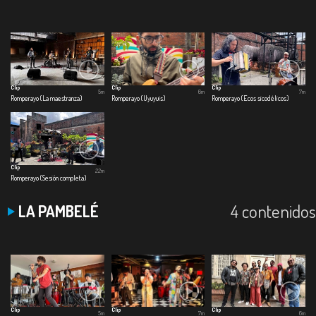
Clip
Clip
Clip
5m
6m
7m
Romperayo (La maestranza)
Romperayo (Uyuyuis)
Romperayo (Ecos sicodélicos)
Clip
22m
Romperayo (Sesión completa)
4 contenidos
LA PAMBELÉ
Clip
Clip
Clip
5m
7m
6m