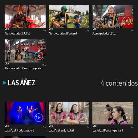
Clip
Clip
Clip
7m
5m
5m
Aterciopelados (Julia)
Aterciopelados (Maligno)
Aterciopelados (Dúo)
Clip
19m
Aterciopelados (Sesión completa)
4 contenidos
LAS ÁÑEZ
Clip
Clip
Clip
6m
5m
4m
Las Áñez (Predestinación)
Las Áñez (En la lucha)
Las Áñez (Pensar y pensar)