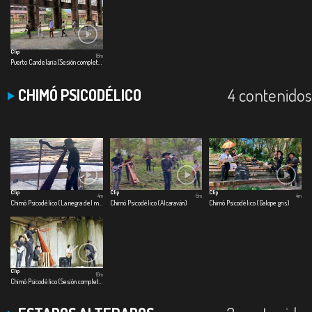
Clip
18m
Puerto Candelaria (Sesión completa)
4 contenidos
CHIMÓ PSICODÉLICO
Clip
Clip
Clip
4m
6m
4m
Chimó Psicodélico (La negra del maraquero)
Chimó Psicodélico (Alcaraván)
Chimó Psicodélico (Galope gris)
Clip
18m
Chimó Psicodélico (Sesión completa)