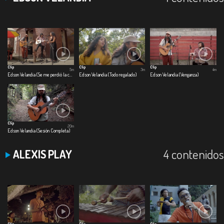
Clip
Clip
Clip
5m
3m
4m
Edson Velandia (Se me perdió la cadenita)
Edson Velandia (Todo regalado)
Edson Velandia (Venganza)
Clip
20m
Edson Velandia (Sesión Completa)
4 contenidos
ALEXIS PLAY
Clip
Clip
Clip