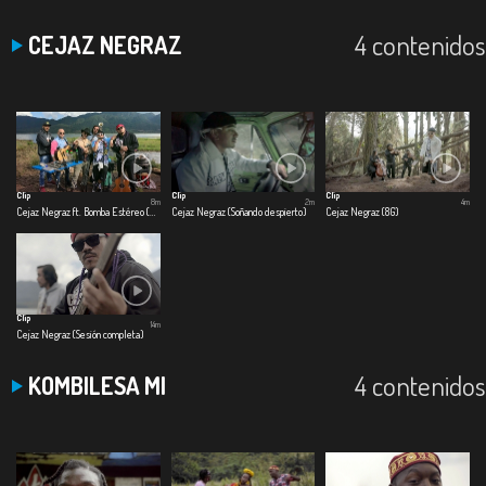
4 contenidos
CEJAZ NEGRAZ
Clip
Clip
Clip
8m
2m
4m
Cejaz Negraz ft. Bomba Estéreo (El Preso)
Cejaz Negraz (Soñando despierto)
Cejaz Negraz (8G)
Clip
14m
Cejaz Negraz (Sesión completa)
4 contenidos
KOMBILESA MI