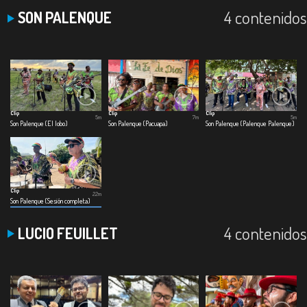
4 contenidos
SON PALENQUE
Clip
Clip
Clip
5m
7m
5m
Son Palenque (El lobo)
Son Palenque (Pacuapa)
Son Palenque (Palenque Palenque)
Clip
22m
Son Palenque (Sesión completa)
4 contenidos
LUCIO FEUILLET