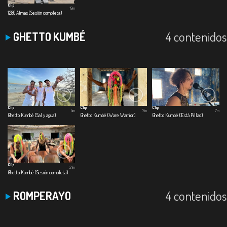
Clip
19m
1280 Almas (Sesión completa)
4 contenidos
GHETTO KUMBÉ
Clip
Clip
Clip
4m
7m
7m
Ghetto Kumbé (Sal y agua)
Ghetto Kumbé (Ware Warrior)
Ghetto Kumbé (Está Pillao)
Clip
21m
Ghetto Kumbé (Sesión completa)
4 contenidos
ROMPERAYO