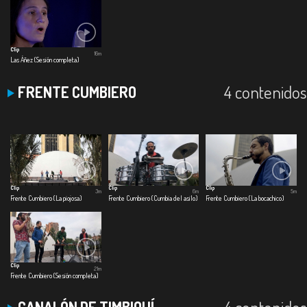
Clip
16m
Las Áñez (Sesión completa)
4 contenidos
FRENTE CUMBIERO
Clip
Clip
Clip
3m
6m
5m
Frente Cumbiero (La piojosa)
Frente Cumbiero (Cumbia del asilo)
Frente Cumbiero (La bocachico)
Clip
21m
Frente Cumbiero (Sesión completa)