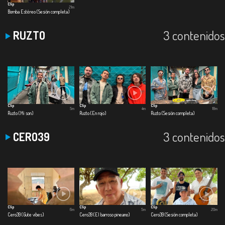
Clip
21m
Bomba Estéreo (Sesión completa)
3 contenidos
RUZTO
Clip
Clip
Clip
5m
4m
18m
Ruzto (Mi son)
Ruzto (En rojo)
Ruzto (Sesión completa)
3 contenidos
CERO39
Clip
Clip
Clip
6m
5m
20m
Cero39 (Gute vibes)
Cero39 (El barroso pineano)
Cero39 (Sesión completa)