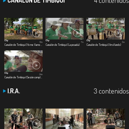
4 contenidos
CANALÓN DE TIMBIQUÍ
Clip
Clip
Clip
10m
7m
6m
Canalón de Timbiquí (Yo me llamo cumbia)
Canalón de Timbiquí (La posada)
Canalón de Timbiquí (Arrullando)
Clip
24m
Canalón de Timbiquí (Sesión completa)
3 contenidos
I.R.A.