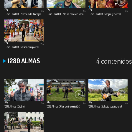
Clip
Clip
Clip
4m
4m
5m
Lucio Feuillet (Noches de Bocagrande)
Lucio Feuillet (No se nace en vano)
Lucio Feuillet (Sangre y tierra)
Clip
18m
Lucio Feuillet (Sesión completa)
4 contenidos
1280 ALMAS
Clip
Clip
Clip
5m
7m
4m
1280 Almas (Diablo)
1280 Almas (Flor de insumisión)
1280 Almas (Salvaje vagabundo)