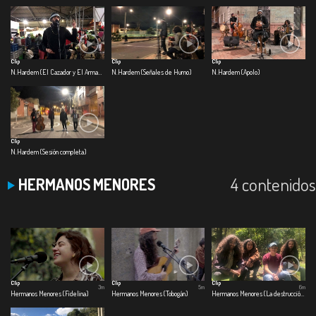
Clip
Clip
Clip
N.Hardem (El Cazador y El Armadillo)
N.Hardem (Señales de Humo)
N.Hardem (Apolo)
Clip
N.Hardem (Sesión completa)
4 contenidos
HERMANOS MENORES
Clip
Clip
Clip
3m
5m
6m
Hermanos Menores (Fidelina)
Hermanos Menores (Tobogán)
Hermanos Menores (La destrucción paulatina de las cosas bellas)