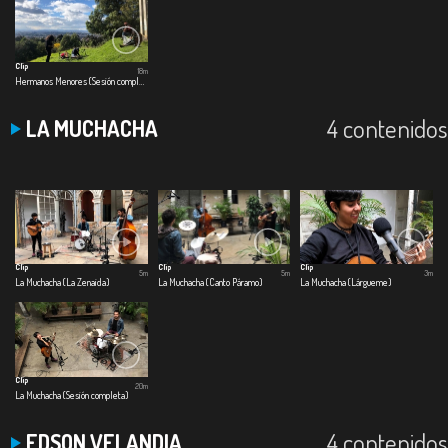
Clip
18m
Hermanos Menores (Sesión completa)
4 contenidos
LA MUCHACHA
Clip
Clip
Clip
5m
5m
3m
La Muchacha (La Zenaida)
La Muchacha (Canto Páramo)
La Muchacha (Lárgueme)
Clip
20m
La Muchacha (Sesión completa)
4 contenidos
EDSON VELANDIA