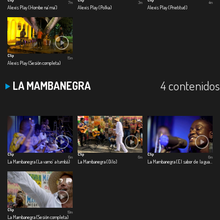
7m
3m
4m
Alexis Play (Hombe na' ma')
Alexis Play (Polka)
Alexis Play (Prietitud)
Clip
15m
Alexis Play (Sesión completa)
4 contenidos
LA MAMBANEGRA
Clip
Clip
Clip
6m
6m
6m
La Mambanegra (La vamo’ a tumbá)
La Mambanegra (Oílo)
La Mambanegra (El sabor de la guayaba)
Clip
19m
La Mambanegra (Sesión completa)