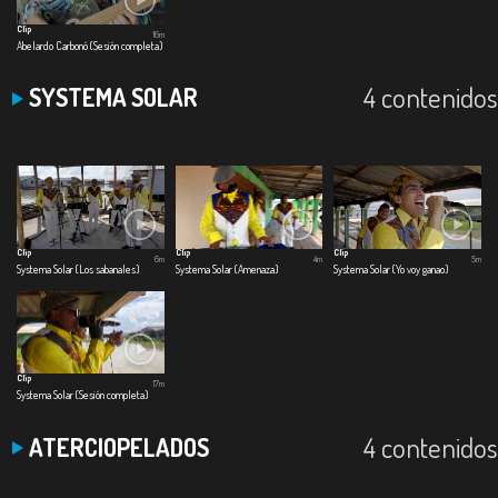
Clip
16m
Abelardo Carbonó (Sesión completa)
4 contenidos
SYSTEMA SOLAR
Clip
Clip
Clip
6m
4m
5m
Systema Solar (Los sabanales)
Systema Solar (Amenaza)
Systema Solar (Yo voy ganao)
Clip
17m
Systema Solar (Sesión completa)
4 contenidos
ATERCIOPELADOS