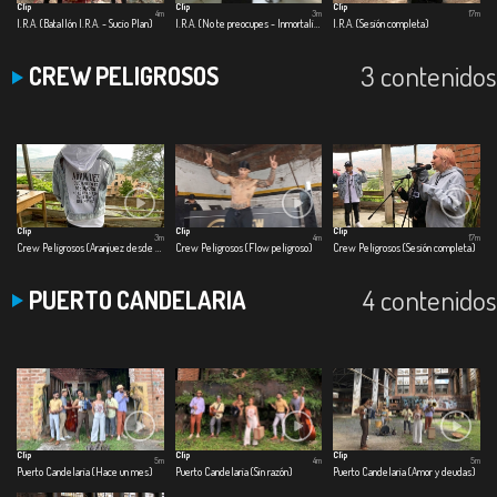
Clip
Clip
Clip
4m
3m
17m
I.R.A. (Batallón I.R.A. - Sucio Plan)
I.R.A. (No te preocupes - Inmortalizar)
I.R.A. (Sesión completa)
3 contenidos
CREW PELIGROSOS
Clip
Clip
Clip
3m
4m
17m
Crew Peligrosos (Aranjuez desde la B)
Crew Peligrosos (Flow peligroso)
Crew Peligrosos (Sesión completa)
4 contenidos
PUERTO CANDELARIA
Clip
Clip
Clip
5m
4m
5m
Puerto Candelaria (Hace un mes)
Puerto Candelaria (Sin razón)
Puerto Candelaria (Amor y deudas)