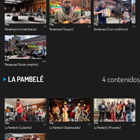
Clip
Clip
Clip
5m
6m
7m
Romperayo (La maestranza)
Romperayo (Uyuyuis)
Romperayo (Ecos sicodélicos)
Clip
22m
Romperayo (Sesión completa)
4 contenidos
LA PAMBELÉ
Clip
Clip
Clip
5m
7m
6m
La Pambelé (La burrita)
La Pambelé (Quiebracanto)
La Pambelé (Proverbio)