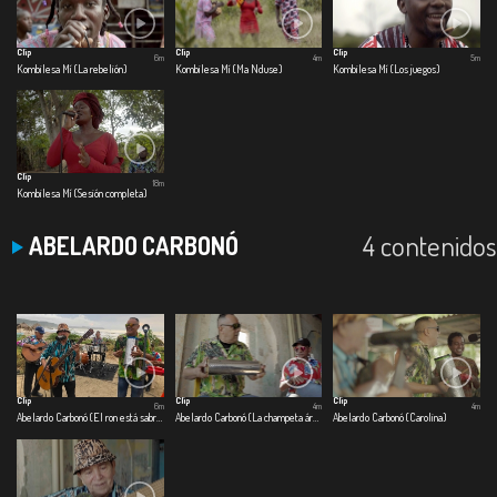
Clip
Clip
Clip
6m
4m
5m
Kombilesa Mí (La rebelión)
Kombilesa Mí (Ma Nduse)
Kombilesa Mí (Los juegos)
Clip
18m
Kombilesa Mí (Sesión completa)
4 contenidos
ABELARDO CARBONÓ
Clip
Clip
Clip
6m
4m
4m
Abelardo Carbonó (El ron está sabroso)
Abelardo Carbonó (La champeta árabe)
Abelardo Carbonó (Carolina)