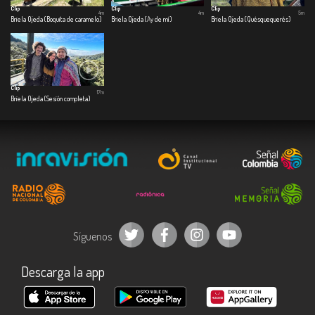
Clip
Clip
Clip
4m
4m
5m
Briela Ojeda (Boquita de caramelo)
Briela Ojeda (Ay de mí)
Briela Ojeda (Quésquequerés)
Clip
17m
Briela Ojeda (Sesión completa)
Síguenos
Descarga la app