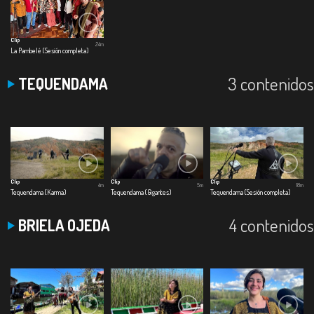
Clip
24m
La Pambelé (Sesión completa)
3 contenidos
TEQUENDAMA
Clip
Clip
Clip
4m
5m
18m
Tequendama (Karma)
Tequendama (Gigantes)
Tequendama (Sesión completa)
4 contenidos
BRIELA OJEDA