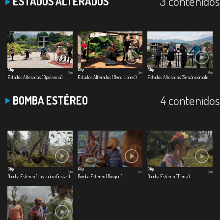
3 contenidos
ESTADOS ALTERADOS
Clip
Clip
Clip
3m
4m
16m
Estados Alterados (Opulencia)
Estados Alterados (Bendiciones)
Estados Alterados (Sesión completa)
4 contenidos
BOMBA ESTÉREO
Clip
Clip
Clip
5m
5m
5m
Bomba Estéreo (Las cuatro fiestas)
Bomba Estéreo (Bosque)
Bomba Estéreo (Tierra)