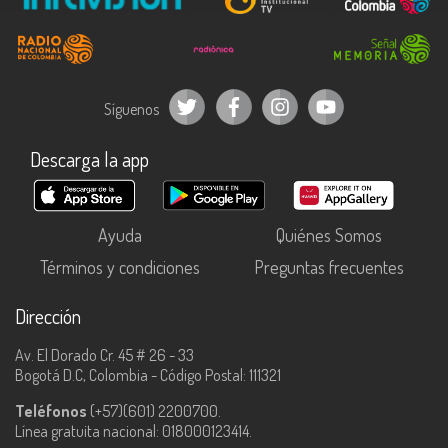
Productor:
Ernesto Díaz Ruiz.
Género:
Animación.
Duración:
9 minutos.
Año:
2018.
País:
Colombia.
Grabación de diálogos y mezcla:
Daniela D. Achiardi García.
Síguenos
Guion:
Ernesto Díaz Ruiz.
Dirección de animación:
Ernesto Díaz Ruiz.
Descarga la app
Diseño de sonido:
Juan Nicolás Estela Gutiérrez.
Música:
Pascual Caicedo Sinisterra.
Ayuda
Quiénes Somos
Términos y condiciones
Preguntas frecuentes
Dirección
Av. El Dorado Cr. 45 # 26 - 33
Bogotá D.C, Colombia - Código Postal: 111321
Teléfonos
(+57)(601) 2200700.
Línea gratuita nacional: 018000123414.