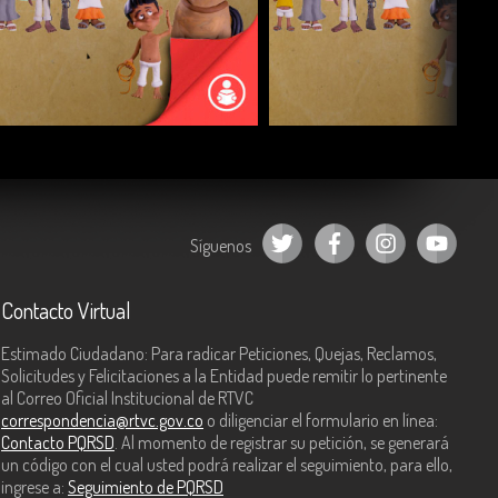
COMPARTIR
COMPARTIR
Síguenos
Contacto Virtual
Estimado Ciudadano: Para radicar Peticiones, Quejas, Reclamos,
Solicitudes y Felicitaciones a la Entidad puede remitir lo pertinente
al Correo Oficial Institucional de RTVC
correspondencia@rtvc.gov.co
o diligenciar el formulario en línea:
Contacto PQRSD
. Al momento de registrar su petición, se generará
un código con el cual usted podrá realizar el seguimiento, para ello,
ingrese a:
Seguimiento de PQRSD