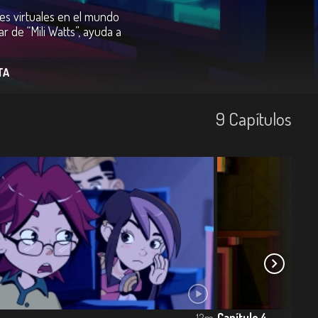
res virtuales en el mundo
r de “Mili Watts”, ayuda a
TA
9
Capí­tulos
Capítulo 4
12m