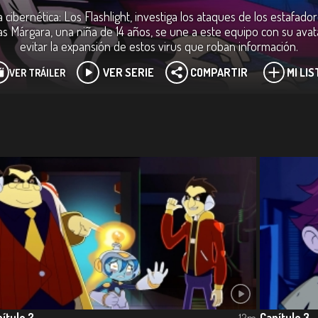
cibernética: Los Flashlight, investiga los ataques de los estafado
as Márgara, una niña de 14 años, se une a este equipo con su avata
evitar la expansión de estos virus que roban información.
VER SERIE
COMPARTIR
MI LIS
VER TRÁILER
ítulo 2
Capítulo 3
12m