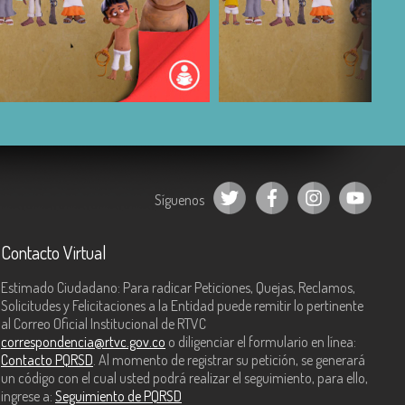
COMPARTIR
COMPARTIR
Síguenos
Contacto Virtual
Estimado Ciudadano: Para radicar Peticiones, Quejas, Reclamos,
Solicitudes y Felicitaciones a la Entidad puede remitir lo pertinente
al Correo Oficial Institucional de RTVC
correspondencia@rtvc.gov.co
o diligenciar el formulario en línea:
Contacto PQRSD
. Al momento de registrar su petición, se generará
un código con el cual usted podrá realizar el seguimiento, para ello,
ingrese a:
Seguimiento de PQRSD