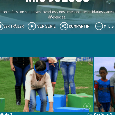
an cuáles son sus juegos favoritos y nos enseñan a ser solidarios y acep
diferencias.
VER SERIE
COMPARTIR
MI LIS
VER TRÁILER
ítulo 2
Capítulo 3
5m