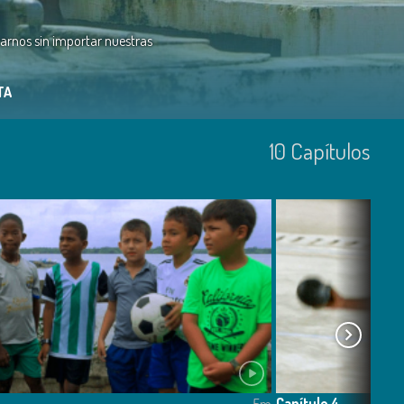
tarnos sin importar nuestras
TA
10
Capí­tulos
Capítulo 4
5m