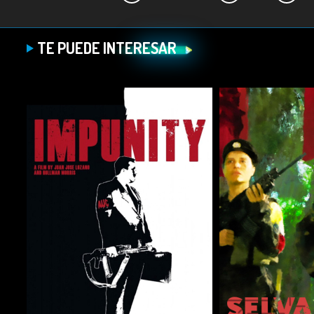
Ficha técnica:
TE PUEDE INTERESAR
Director:
María Margarita Herrera.
Productores:
Jorge Lopez, Carlos Herrera Sepúlveda.
Género:
D
ocumental.
Duración:
72 minutos.
Año:
2017.
País:
Colombia.
Reparto:
Diego Yatacué, Isabel Martinez, Jafeth Gomez, 
Omerisis Jiménez, Sofía Lizarazo.
Guion:
Carolina Robledo, María Margarita Herrera.
Dirección de fotografía:
Sergio García Moreno, Eider S
Montaje:
David Hurtado Jiménez
Diseño de sonido:
Sonia Poveda
,
Álvaro Andrés Henao.