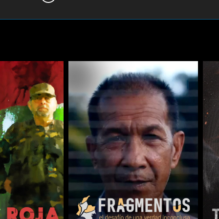
Jeihhco Castaño, Juana Salgado, Luis Miguel Caraballo, Mary Cruz Cruel, 
oto.