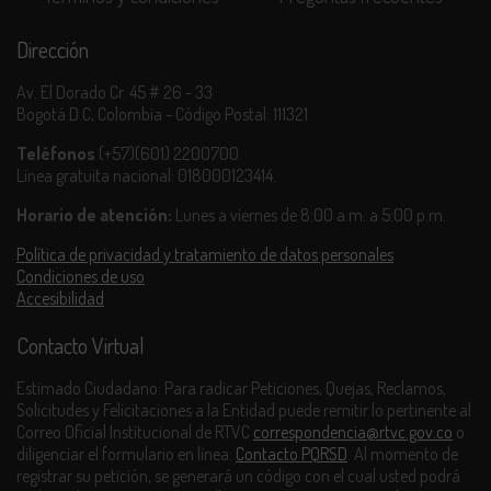
Selección Oficial. Semana Internacional de la Crítica
Cinematográfica de Venecia. Italia. 2022.
Dirección
Selección Oficial, Márgenes. Festival Internacional de Cine.
España. 2022.
Av. El Dorado Cr. 45 # 26 - 33
Selección Oficial. Muestra de Cine de Lanzarote. España. 2022.
Bogotá D.C, Colombia - Código Postal: 111321
Selección Oficial. DocPoint Helsinki. Finlandia. 2023.
Selección Oficial. Festival de Cine True/False. Missouri. Estados
Teléfonos
(+57)(601) 2200700.
Unidos. 2023.
Línea gratuita nacional: 018000123414.
Selección Oficial. Tempo Documentary Festival. Suecia. 2023.
Selección Oficial. Festival Internacional One World HRDFF.
Horario de atención:
Lunes a viernes de 8:00 a.m. a 5:00 p.m.
República Checa. 2023.
Selección Oficial. Festival de Cine D'A. España. 2023.
Política de privacidad y tratamiento de datos personales
Selección Oficial, Cinélatino. Rencontres de Toulouse. Francia.
Condiciones de uso
2023.
Accesibilidad
Selección Oficial. Festival de Cine de Milwaukee. Estados Unidos.
2023.
Contacto Virtual
Selección Oficial. Festival de Cine TRANSlations: Seattle Trans.
Estados Unidos. 2023.
Estimado Ciudadano: Para radicar Peticiones, Quejas, Reclamos,
Selección Oficial. TranScreen Amsterdam Transgender Film
Solicitudes y Felicitaciones a la Entidad puede remitir lo pertinente al
Festival. Países Bajos. 2023.
Correo Oficial Institucional de RTVC
correspondencia@rtvc.gov.co
o
Selección Oficial. La Fête du Slip. Suiza. 2023.
diligenciar el formulario en línea:
Contacto PQRSD
. Al momento de
Selección Oficial, KINOLATINO. Latin American Film Festival.
registrar su petición, se generará un código con el cual usted podrá