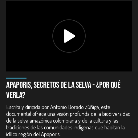
Productor:
Jairo Alberto Dorado.
Género:
Documental.
Duración:
74 minutos.
Año:
2012.
País:
Colombia.
Reparto:
Comunidades del Apaporis, Antonio Tanimuca, Wade
Davis, Antonio Dorado.
Guion:
Antonio Dorado Zúñiga.
Dirección de fotografía:
Mauricio Vidal.
Montaje:
Mauricio Vergara Hurtado.
Diseño de sonido:
Ramiro Fierro Arresta.
Premios nacionales:
APAPORIS, SECRETOS DE LA SELVA - ¿POR QUÉ
Realización de Documentales. Fondo para el Desarrollo
Cinematográfico - FDC. Colombia. 2005.
VERLA?
Postproducción de Largometrajes. Fondo para el Desarrollo
Cinematográfico - FDC. Colombia. 2009.
Escrita y dirigida por Antonio Dorado Zúñiga, este
Premio Especial. Festival Internacional de Cine de Cartagena de Indias
documental ofrece una visión profunda de la biodiversidad
- FICCI. Colombia. 2011.
de la selva amazónica colombiana y de la cultura y las
Mención de honor. Festival de Cine de Bogotá - BOGOCINE. Colombia.
tradiciones de las comunidades indígenas que habitan la
2011.
idílica región del Apaporis.