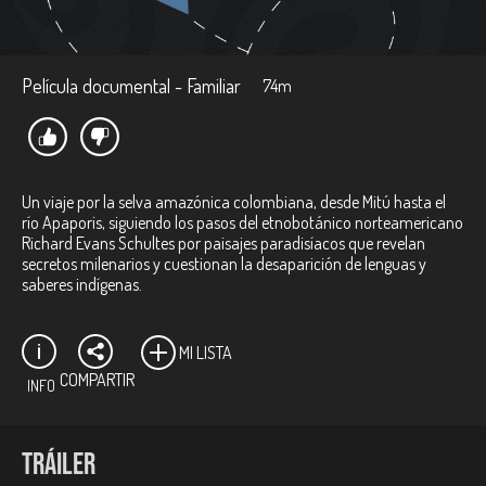
Película documental - Familiar
74m
Un viaje por la selva amazónica colombiana, desde Mitú hasta el
río Apaporis, siguiendo los pasos del etnobotánico norteamericano
Richard Evans Schultes por paisajes paradisíacos que revelan
secretos milenarios y cuestionan la desaparición de lenguas y
saberes indígenas.
MI LISTA
COMPARTIR
INFO
Ficha técnica:
TRÁILER
Director:
Antonio Dorado Zúñiga.