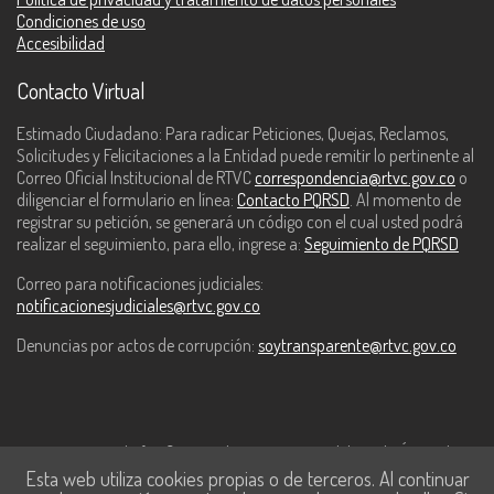
Condiciones de uso
Accesibilidad
Contacto Virtual
Estimado Ciudadano: Para radicar Peticiones, Quejas, Reclamos,
Solicitudes y Felicitaciones a la Entidad puede remitir lo pertinente al
Correo Oficial Institucional de RTVC
correspondencia@rtvc.gov.co
o
diligenciar el formulario en línea:
Contacto PQRSD
. Al momento de
registrar su petición, se generará un código con el cual usted podrá
realizar el seguimiento, para ello, ingrese a:
Seguimiento de PQRSD
Correo para notificaciones judiciales:
notificacionesjudiciales@rtvc.gov.co
Denuncias por actos de corrupción:
soytransparente@rtvc.gov.co
Este contenido fue financiado con recursos del Fondo Único de
Esta web utiliza cookies propias o de terceros. Al continuar
Tecnologías de la Información y las Comunicaciones de MinTic.