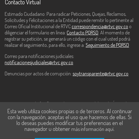
Contacto Virtual
Estimado Ciudadano: Para radicar Peticiones, Quejas, Reclamos,
Solicitudes y Felicitaciones a la Entidad puede remitir lo pertinente al
Correo Oficial Institucional de RTVC
correspondencia@rtvc.gov.co
o
diligenciar el formulario en línea:
Contacto PQRSD
. Al momento de
registrar su petición, se generará un código con el cual usted podrá
realizar el seguimiento, para ello, ingrese a:
Seguimiento de PQRSD
Correo para notificaciones judiciales:
notificacionesjudiciales@rtvc.gov.co
Denuncias por actos de corrupción:
soytransparente@rtvc.gov.co
Este contenido fue financiado con recursos del Fondo Único de
Esta web utiliza cookies propias o de terceros. Al continuar
Tecnologías de la Información y las Comunicaciones de MinTic.
con la navegación, aceptas el uso que hacemos de ellas. Si
lo deseas puedes modificar tus preferencias en el
navegador u obtener
.
más información aquí