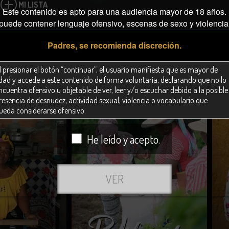
MI LISTA
Este contenido es apto para una audiencia mayor de 18 años.
puede contener lenguaje ofensivo, escenas de sexo y violencia
Padres, se recomienda discreción.
l presionar el botón “continuar”, el usuario manifiesta que es mayor de
dad y accede a este contenido de forma voluntaria, declarando que no lo
ncuentra ofensivo u objetable de ver, leer y/o escuchar debido a la posible
resencia de desnudez, actividad sexual, violencia o vocabulario que
ueda considerarse ofensivo.
l usuario se compromete a no facilitar el acceso a esta página web a
He leído y acepto.
inguna persona menor de 18 años.
l usuario entiende que
RTVCPlay.co
no tiene la obligación legal de
orrar material que pueda ser considerado objetable u ofensivo.
VER
l usuario entiende que
RTVCPlay.co
no autoriza el uso de sus signos
istintivos, ni la copia, publicación, distribución o difusión del material
ontenido en este sitio web (incluyendo audio, video, imágenes, texto o
ualquier obra protegida por derecho de autor). Cualquier infracción a los