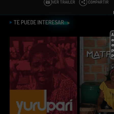
VER TRÁILER
COMPARTIR
TE PUEDE INTERESAR
A
e
e
p
p
E
n
E
b
E
d
c
c