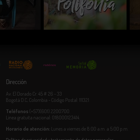
erechos de propiedad intelectual derivados del contenido de este sitio
eb, dará lugar a las reclamaciones, acciones legales y/o sanciones que
isponga la ley.
COMPARTIR
Dirección
Av. El Dorado Cr. 45 # 26 - 33
Bogotá D.C, Colombia - Código Postal: 111321
Teléfonos
(+57)(601) 2200700.
Línea gratuita nacional: 018000123414.
Horario de atención:
Lunes a viernes de 8:00 a.m. a 5:00 p.m.
Política de privacidad y tratamiento de datos personales