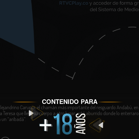
CONTENIDO PARA
Alejandrino Carupia, el chamán más importante del resguardo Andabú, en
a Teresa que lleve su cuerpo a otro lugar; está aburrido donde lo enterraro
 un “aribadá”.