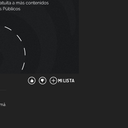
MI LISTA
amá.