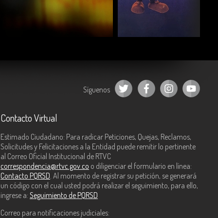
COMPARTIR
COMPARTIR
Síguenos
Contacto Virtual
Estimado Ciudadano: Para radicar Peticiones, Quejas, Reclamos,
Solicitudes y Felicitaciones a la Entidad puede remitir lo pertinente
al Correo Oficial Institucional de RTVC
correspondencia@rtvc.gov.co
o diligenciar el formulario en línea:
Contacto PQRSD
. Al momento de registrar su petición, se generará
un código con el cual usted podrá realizar el seguimiento, para ello,
ingrese a:
Seguimiento de PQRSD
Correo para notificaciones judiciales: