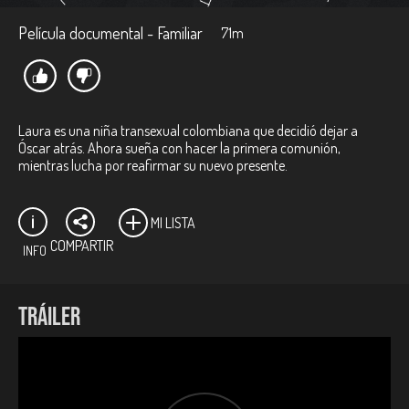
Película documental - Familiar
71m
Laura es una niña transexual colombiana que decidió dejar a
Óscar atrás. Ahora sueña con hacer la primera comunión,
mientras lucha por reafirmar su nuevo presente.
MI LISTA
COMPARTIR
INFO
Ficha técnica:
TRÁILER
Directora:
Angélica Cervera Aguirre.
Productor:
Alexander Arbeláez Osorio.
Casa productora:
Monociclo Cine en coproducción con
RTVCPlay,
Angélica Cervera Aguirre
.
Género:
D
ocumental.