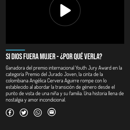
Duración:
70 minutos.
Año:
2021.
País:
Colombia.
Reparto:
Laura Aguirre Arenas, Adriana Arenas Largo, Óscar
Aguirre Buriticá, Adrián Sanchis Garrido, Marleny Aguirre
Buriticá, Nerea Sanchis Garrido, María Teresa Sánchez,
Fernando Rodenas, Rafael Martínez González.
Guion:
Angélica Cervera Aguirre.
Dirección de fotografía:
David Correa Franco.
Montaje:
Juan Cañola Vélez.
SI DIOS FUERA MUJER - ¿POR QUÉ VERLA?
Diseño de sonido:
Manuel Villa Machado.
Ganadora del premio internacional Youth Jury Award en la
Premios nacionales:
categoría Premio del Jurado Joven, la cinta de la
colombiana Angélica Cervera Aguirre rompe con lo
Beneficiario del Fondo para el Desarrollo Cinematográfico -
FDC.
establecido al abordar la transición de género desde el
punto de vista de una niña y su familia. Una historia llena de
Premios internacionales:
nostalgia y amor incondicional.
Premio del Jurado Joven. Youth Jury Award, Sheffield DocFest.
Sheffield, Inglaterra. 2021.
Participación en festivales: