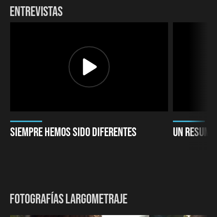
The Americas Film Festival. New York, Estados Unidos. 2022.
ENTREVISTAS
FEMCINE - Festival Cine de Mujeres. Chile. 2022.
FICCI - Festival Internacional de Cine de Cartagena de Indias.
Sección Miradas. Colombia. 2022.
Festival Miradas. Medellín, Colombia. 2021.
BIFF. Bogotá International Film Festival. Colombia. 2021.
SIEMPRE HEMOS SIDO DIFERENTES
UN RESUME
FOTOGRAFÍAS LARGOMETRAJE