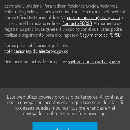
Estimado Ciudadano: Para radicar Peticiones, Quejas, Reclamos,
Solicitudes y Felicitaciones a la Entidad puede remitir lo pertinente al
Correo Oficial Institucional de RTVC
correspondencia@rtvc.gov.co
o
diligenciar el formulario en línea:
Contacto PQRSD
. Al momento de
registrar su petición, se generará un código con el cual usted podrá
realizar el seguimiento, para ello, ingrese a:
Seguimiento de PQRSD
Correo para notificaciones judiciales:
notificacionesjudiciales@rtvc.gov.co
Denuncias por actos de corrupción:
soytransparente@rtvc.gov.co
Este contenido fue financiado con recursos del Fondo Único de
Esta web utiliza cookies propias o de terceros. Al continuar
Tecnologías de la Información y las Comunicaciones de MinTic.
con la navegación, aceptas el uso que hacemos de ellas. Si
lo deseas puedes modificar tus preferencias en el
navegador u obtener
.
más información aquí