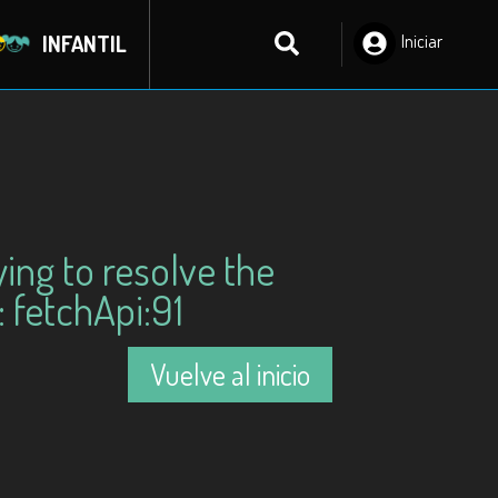
INFANTIL
Iniciar
Sesión
ying to resolve the
 fetchApi:91
Vuelve al inicio