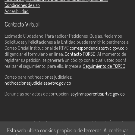
Condiciones de uso
Accesibilidad
Contacto Virtual
Estimado Ciudadano: Para radicar Peticiones, Quejas, Reclamos,
Solicitudes y Felicitaciones a la Entidad puede remitir lo pertinente al
Correo Oficial Institucional de RTVC
correspondencia@rtvc.gov.co
o
diligenciar el formulario en línea:
Contacto PQRSD
. Al momento de
registrar su petición, se generará un código con el cual usted podrá
realizar el seguimiento, para ello, ingrese a:
Seguimiento de PQRSD
Correo para notificaciones judiciales:
notificacionesjudiciales@rtvc.gov.co
Denuncias por actos de corrupción:
soytransparente@rtvc.gov.co
Este contenido fue financiado con recursos del Fondo Único de
Esta web utiliza cookies propias o de terceros. Al continuar
Tecnologías de la Información y las Comunicaciones de MinTic.