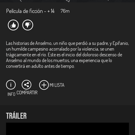
Película de ficción - + 14
76m
Las historias de Anselmo, un niño que perdió a su padre, y Epifanio,
un humilde campesino acorralado por la violencia, se unen
trágicamente en el río. Este es el inicio del doloroso descenso de
Anselmo al mundo de los muertos, una experiencia que lo
convertirá en adulto antes de tiempo.
MI LISTA
COMPARTIR
INFO
Ficha técnica:
TRÁILER
Director:
Carlos Triviño Mamby.
Productor:
Gustavo Pazmin Perea.
Género:
Ficción/Drama.