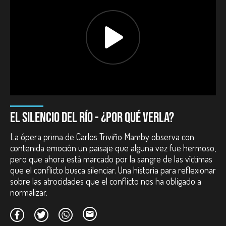
Duración:
76 minutos.
Año:
2017.
País:
Colombia, Uruguay, Francia.
Reparto:
Jhonny Forero Gómez, Hernán Méndez Alonso,
Alberto Cardeño, Victoria Hernández, Beatríz Amanda Ramírez,
Julia Inés Plazas, Primo Rojas.
Guion:
Carlos Triviño Mamby.
Dirección de fotografía:
Alejandro Vallejo.
Dirección de arte:
Felipe Sanclemente.
Montaje:
Fernando Epstein, Lucía Aljas.
Diseño de sonido:
Daniel Vásquez.
EL SILENCIO DEL RÍO - ¿POR QUÉ VERLA?
Premios nacionales:
La ópera prima de Carlos Triviño Mamby observa con
Mejor Película Ficción, Competencia Oficial Cine Colombiano.
contenida emoción un paisaje que alguna vez fue hermoso,
Festival Internacional de Cine de Cartagena de Indias - FICCI.
pero que ahora está marcado por la sangre de las víctimas
Colombia. 2015.
que el conflicto busca silenciar. Una historia para reflexionar
Premios internacionales:
sobre las atrocidades que el conflicto nos ha obligado a
normalizar.
Mejor Película Ficción. Festival de Cine Colombiano de Nueva
York. Estados Unidos. 2016.
Premio Amnistía Internacional. Festival Internacional de Cine de
Praga. República Checa. 2016.