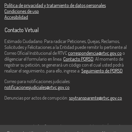
Política de privacidad y tratamiento de datos personales
Condiciones de uso
Accesibilidad
Contacto Virtual
Estimado Ciudadano: Para radicar Peticiones, Quejas, Reclamos,
Solicitudes y Felicitaciones a la Entidad puede remitir lo pertinente al
Correo Oficial Institucional de RTVC
correspondencia@rtvc.gov.co
o
diligenciar el formulario en línea:
Contacto PQRSD
. Al momento de
registrar su petición, se generará un código con el cual usted podrá
realizar el seguimiento, para ello, ingrese a:
Seguimiento de PQRSD
Correo para notificaciones judiciales:
notificacionesjudiciales@rtvc.gov.co
Denuncias por actos de corrupción:
soytransparente@rtvc.gov.co
Este contenido fue financiado con recursos del Fondo Único de