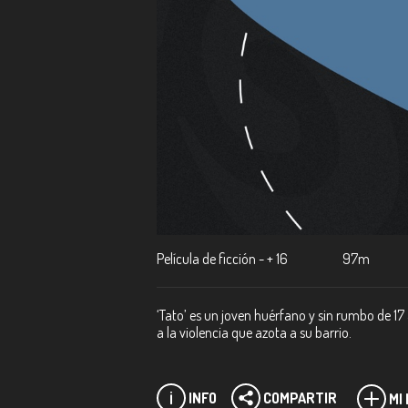
Película de ficción - + 16
97m
‘Tato’ es un joven huérfano y sin rumbo de 17 
a la violencia que azota a su barrio.
INFO
COMPARTIR
MI