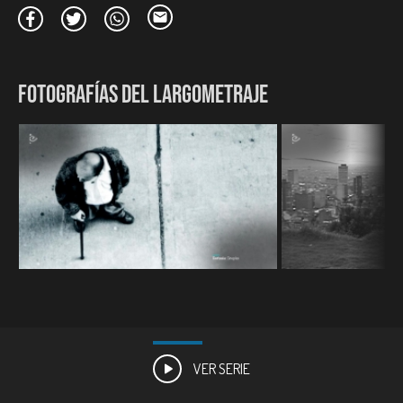
Latina de Toulouse, Festival de Toulouse. Francia.
Premio Especial del Jurado. Festival Cero Latitud. Quito,
Ecuador.
Mejor Ópera Prima. Festival de Trieste. España.
Premio Coral al Mejor afiche. Festival de la Habana, Cuba.
FOTOGRAFÍAS DEL LARGOMETRAJE
Premio del Público. Festival de Cine Latinoamericano de
Varsovia. Polonia.
Premio del Público como Mejor Ópera Prima. Festival Cine las
Américas. Texas, Estados Unidos.
Mención Especial de FEISAL. Federación de Escuelas de Imagen
y Sonido de Iberoamérica.
Mención Especial del Jurado y Gran Premio Signis. Festival de
Santiago. Chile.
VER SERIE