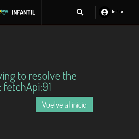
INFANTIL
Iniciar
Sesión
ying to resolve the
 fetchApi:91
Vuelve al inicio