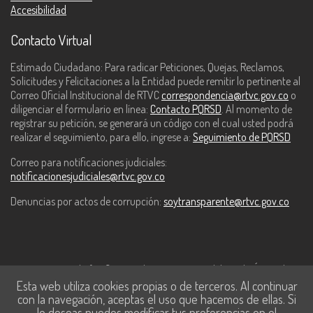
Accesibilidad
Contacto Virtual
Estimado Ciudadano: Para radicar Peticiones, Quejas, Reclamos,
Solicitudes y Felicitaciones a la Entidad puede remitir lo pertinente al
Correo Oficial Institucional de RTVC
correspondencia@rtvc.gov.co
o
diligenciar el formulario en línea:
Contacto PQRSD
. Al momento de
registrar su petición, se generará un código con el cual usted podrá
realizar el seguimiento, para ello, ingrese a:
Seguimiento de PQRSD
Correo para notificaciones judiciales:
notificacionesjudiciales@rtvc.gov.co
Denuncias por actos de corrupción:
soytransparente@rtvc.gov.co
Este contenido fue financiado con recursos del Fondo Único de
Esta web utiliza cookies propias o de terceros. Al continuar
Tecnologías de la Información y las Comunicaciones de MinTic.
con la navegación, aceptas el uso que hacemos de ellas. Si
lo deseas puedes modificar tus preferencias en el